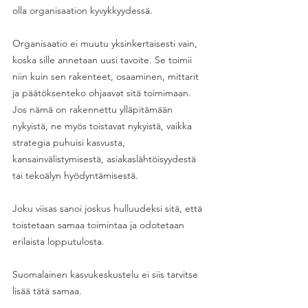
olla organisaation kyvykkyydessä.
Organisaatio ei muutu yksinkertaisesti vain, 
koska sille annetaan uusi tavoite. Se toimii 
niin kuin sen rakenteet, osaaminen, mittarit 
ja päätöksenteko ohjaavat sitä toimimaan. 
Jos nämä on rakennettu ylläpitämään 
nykyistä, ne myös toistavat nykyistä, vaikka 
strategia puhuisi kasvusta, 
kansainvälistymisestä, asiakaslähtöisyydestä 
tai tekoälyn hyödyntämisestä. 
Joku viisas sanoi joskus hulluudeksi sitä, että 
toistetaan samaa toimintaa ja odotetaan 
erilaista lopputulosta. 
Suomalainen kasvukeskustelu ei siis tarvitse 
lisää tätä samaa.