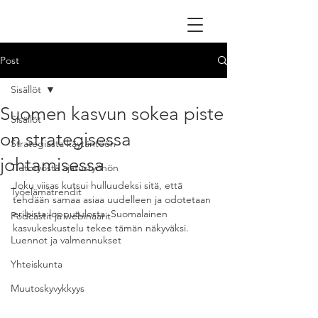
Post
Sisällöt
Suomen kasvun sokea piste
Sisällöt
on strategisessa
Strategiasta käytäntöön
johtamisessa
Tietotyöstä ajatustyöhön
Joku viisas kutsui hulluudeksi sitä, että 
Työelämätrendit
tehdään samaa asiaa uudelleen ja odotetaan 
erilaista lopputulosta. Suomalainen 
Podcastit ja webinaarit
kasvukeskustelu tekee tämän näkyväksi.
Luennot ja valmennukset
Yhteiskunta
Muutoskyvykkyys