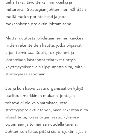
tiekartaksi, tavoitteiksi, hankkeiksi ja 
mittareiksi. Strategian johtaminen nähdään 
meillä melko perinteisesti ja jopa 
mekaanisena projektin johtamisena.
Mutta muutosta johdetaan ennen kaikkea 
niiden rakenteiden kautta, jotka ohjaavat 
arjen toimintaa. Roolit, rekrytoinnit ja 
johtamisen käytännöt toistavat tiettyjä 
käyttäytymismalleja riippumatta siitä, mitä 
strategiassa sanotaan. 
Jos ja kun kasvu vaatii organisaation kykyä 
uudistua markkinan mukana, johtajan 
tehtävä ei ole vain varmistaa, että 
strategiaprojekti etenee, vaan rakentaa niitä 
olosuhteita, joissa organisaatio kykenee 
oppimaan ja toimimaan uudella tavalla. 
Johtamisen fokus pitäisi siis projektin sijaan 