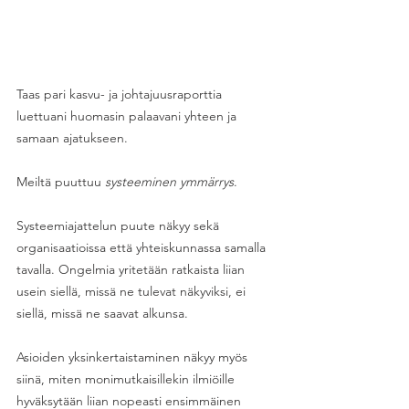
Taas pari kasvu- ja johtajuusraporttia 
luettuani huomasin palaavani yhteen ja 
samaan ajatukseen.
Meiltä puuttuu 
systeeminen ymmärrys
. 
Systeemiajattelun puute näkyy sekä 
organisaatioissa että yhteiskunnassa samalla 
tavalla. Ongelmia yritetään ratkaista liian 
usein siellä, missä ne tulevat näkyviksi, ei 
siellä, missä ne saavat alkunsa.
Asioiden yksinkertaistaminen näkyy myös 
siinä, miten monimutkaisillekin ilmiöille 
hyväksytään liian nopeasti ensimmäinen 