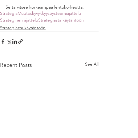
Se tarvitsee korkeampaa lentokorkeutta. 
Strategia
Muutoskyvykkyys
Systeemiajattelu
Strateginen ajattelu
Strategiasta käytäntöön
Strategiasta käytäntöön
See All
Recent Posts