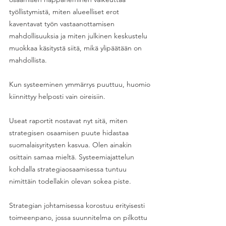
työllistymistä, miten alueelliset erot 
kaventavat työn vastaanottamisen 
mahdollisuuksia ja miten julkinen keskustelu 
muokkaa käsitystä siitä, mikä ylipäätään on 
mahdollista. 
Kun systeeminen ymmärrys puuttuu, huomio 
kiinnittyy helposti vain oireisiin. 
Useat raportit nostavat nyt sitä, miten 
strategisen osaamisen puute hidastaa 
suomalaisyritysten kasvua. Olen ainakin 
osittain samaa mieltä. Systeemiajattelun 
kohdalla strategiaosaamisessa tuntuu 
nimittäin todellakin olevan sokea piste. 
Strategian johtamisessa korostuu erityisesti 
toimeenpano, jossa suunnitelma on pilkottu 