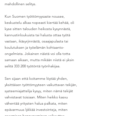
mahdollinen selitys.
Kun Suomen työttömyysaste nousee, 
keskustelu alkaa nopeasti kiertää kehää, oli 
kyse sitten talouden heikosta kysynnästä, 
kannustinloukuista tai halusta ottaa työtä 
vastaan, ikäsyrjinnästä, osaajapulasta tai 
koulutuksen ja työelämän kohtaanto-
ongelmista. Jokainen näistä voi olla totta 
samaan aikaan, mutta mikään niistä ei yksin 
selitä 333 200 työtöntä työnhakijaa. 
Sen sijaan että koitamme löytää yhden, 
yksittäisen työttömyyteen vaikuttavan tekijän, 
systeemiajattelija kysyy, miten nämä tekijät 
vahvistavat toisiaan. Miten heikko kasvu 
vähentää yritysten halua palkata, miten 
epävarmuus lykkää investointeja, miten 
osaamisen happaneminen vaikeuttaa 