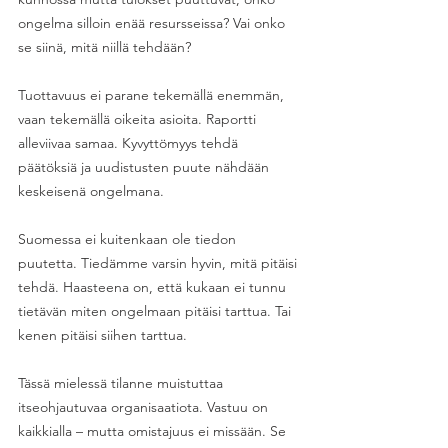
ongelma silloin enää resursseissa? Vai onko 
se siinä, mitä niillä tehdään? 
Tuottavuus ei parane tekemällä enemmän, 
vaan tekemällä oikeita asioita. Raportti 
alleviivaa samaa. Kyvyttömyys tehdä 
päätöksiä ja uudistusten puute nähdään 
keskeisenä ongelmana.
Suomessa ei kuitenkaan ole tiedon 
puutetta. Tiedämme varsin hyvin, mitä pitäisi 
tehdä. Haasteena on, että kukaan ei tunnu 
tietävän miten ongelmaan pitäisi tarttua. Tai 
kenen pitäisi siihen tarttua. 
Tässä mielessä tilanne muistuttaa 
itseohjautuvaa organisaatiota. Vastuu on 
kaikkialla – mutta omistajuus ei missään. Se 