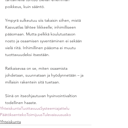
poikkeus, kuin sääntö. 
Ympyrä sulkeutuu siis takaisin siihen, mistä 
Kasvuatlas lähtee liikkeelle; inhimilliseen 
pääomaan. Mutta pelkkä koulutustason 
nosto ja osaamisen syventäminen ei sekään 
vielä riitä. Inhimillinen pääoma ei muutu 
tuottavuudeksi itsestään.
Ratkaisevaa on se, miten osaamista 
johdetaan, suunnataan ja hyödynnetään – ja 
millaisin rakentein sitä tuetaan.
Siinä on itseohjautuvan hyvinvointivaltion 
todellinen haaste.
Yhteiskunta
Tuottavuus
Systeemiajattelu
Päätöksenteko
Toimijuus
Tulevaisuususko
Yhteiskunta