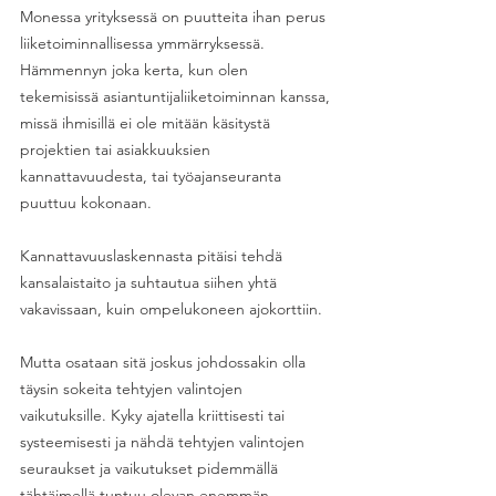
Monessa yrityksessä on puutteita ihan perus 
liiketoiminnallisessa ymmärryksessä. 
Hämmennyn joka kerta, kun olen 
tekemisissä asiantuntijaliiketoiminnan kanssa, 
missä ihmisillä ei ole mitään käsitystä 
projektien tai asiakkuuksien 
kannattavuudesta, tai työajanseuranta 
puuttuu kokonaan. 
Kannattavuuslaskennasta pitäisi tehdä 
kansalaistaito ja suhtautua siihen yhtä 
vakavissaan, kuin ompelukoneen ajokorttiin. 
Mutta osataan sitä joskus johdossakin olla 
täysin sokeita tehtyjen valintojen 
vaikutuksille. Kyky ajatella kriittisesti tai 
systeemisesti ja nähdä tehtyjen valintojen 
seuraukset ja vaikutukset pidemmällä 
tähtäimellä tuntuu olevan enemmän 