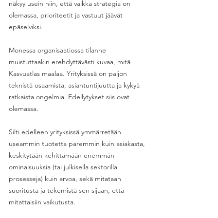
näkyy usein niin, että vaikka strategia on 
olemassa, prioriteetit ja vastuut jäävät 
epäselviksi. 
Monessa organisaatiossa tilanne 
muistuttaakin erehdyttävästi kuvaa, mitä 
Kasvuatlas maalaa. Yrityksissä on paljon 
teknistä osaamista, asiantuntijuutta ja kykyä 
ratkaista ongelmia. Edellytykset siis ovat 
olemassa.
Silti edelleen yrityksissä ymmärretään 
useammin tuotetta paremmin kuin asiakasta, 
keskitytään kehittämään enemmän 
ominaisuuksia (tai julkisella sektorilla 
prosesseja) kuin arvoa, sekä mitataan 
suoritusta ja tekemistä sen sijaan, että 
mitattaisiin vaikutusta. 