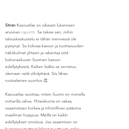
Sitran
 Kasvuatlas on oikeasti lukemisen 
arvoinen 
raportti.
 Se tekee sen, mihin 
talouskeskustelu ei tähän mennessä ole 
pystynyt. Se kokoaa kasvun ja tuottavuuden 
näkökulmat yhteen ja rakentaa siitä 
kokonaiskuvan Suomen kasvun 
edellytyksistä. Kaiken lisäksi se onnistuu 
olemaan vielä viihdyttävä. Siis lähes 
ruotsalainen suoritus 👏 
Kasvuatlas osoittaa, miten Suomi on monella 
mittarilla vahva. Yhteiskunta on vakaa, 
osaamistaso korkea ja inhimillinen pääoma 
maailman huippua. Meillä on kaikki 
edellytykset onnistua. Jos osaaminen on 
kunnossa mutta tulokset puuttuvat, onko 