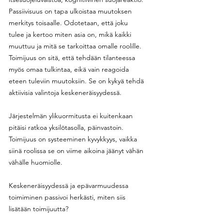
Passiivisuus on tapa ulkoistaa muutoksen 
merkitys toisaalle. Odotetaan, että joku 
tulee ja kertoo miten asia on, mikä kaikki 
muuttuu ja mitä se tarkoittaa omalle roolille. 
Toimijuus on sitä, että tehdään tilanteessa 
myös omaa tulkintaa, eikä vain reagoida 
eteen tuleviin muutoksiin. Se on kykyä tehdä 
aktiivisia valintoja keskeneräisyydessä. 
Järjestelmän ylikuormitusta ei kuitenkaan 
pitäisi ratkoa yksilötasolla, päinvastoin. 
Toimijuus on systeeminen kyvykkyys, vaikka 
siinä roolissa se on viime aikoina jäänyt vähän 
vähälle huomiolle. 
Keskeneräisyydessä ja epävarmuudessa 
toimiminen passivoi herkästi, miten siis 
lisätään toimijuutta?