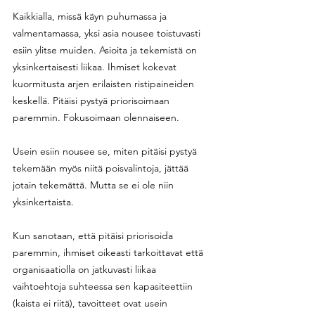
Kaikkialla, missä käyn puhumassa ja 
valmentamassa, yksi asia nousee toistuvasti 
esiin ylitse muiden. Asioita ja tekemistä on 
yksinkertaisesti liikaa. Ihmiset kokevat 
kuormitusta arjen erilaisten ristipaineiden 
keskellä. Pitäisi pystyä priorisoimaan 
paremmin. Fokusoimaan olennaiseen.
Usein esiin nousee se, miten pitäisi pystyä 
tekemään myös niitä poisvalintoja, jättää 
jotain tekemättä. Mutta se ei ole niin 
yksinkertaista. 
Kun sanotaan, että pitäisi priorisoida 
paremmin, ihmiset oikeasti tarkoittavat että 
organisaatiolla on jatkuvasti liikaa 
vaihtoehtoja suhteessa sen kapasiteettiin 
(kaista ei riitä), tavoitteet ovat usein 