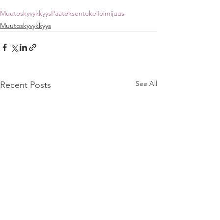
Muutoskyvykkyys
Päätöksenteko
Toimijuus
Muutoskyvykkyys
See All
Recent Posts