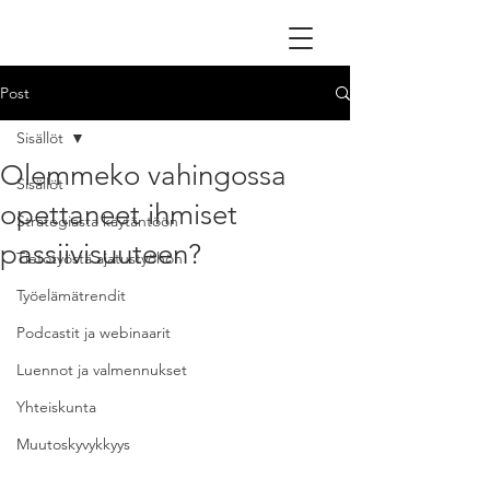
Post
Sisällöt
Olemmeko vahingossa
Sisällöt
opettaneet ihmiset
Strategiasta käytäntöön
passiivisuuteen?
Tietotyöstä ajatustyöhön
Työelämätrendit
Podcastit ja webinaarit
Luennot ja valmennukset
Yhteiskunta
Muutoskyvykkyys