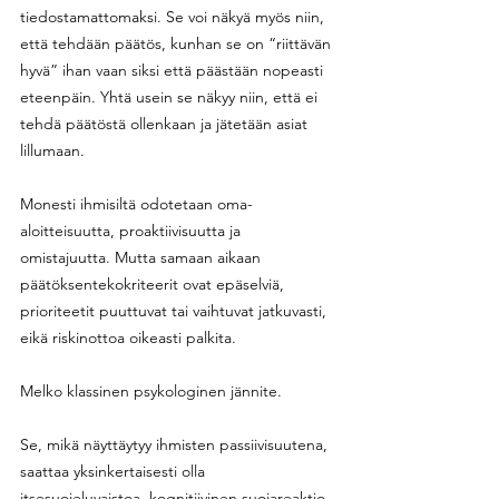
tiedostamattomaksi. Se voi näkyä myös niin, 
että tehdään päätös, kunhan se on “riittävän 
hyvä” ihan vaan siksi että päästään nopeasti 
eteenpäin. Yhtä usein se näkyy niin, että ei 
tehdä päätöstä ollenkaan ja jätetään asiat 
lillumaan. 
Monesti ihmisiltä odotetaan oma-
aloitteisuutta, proaktiivisuutta ja 
omistajuutta. Mutta samaan aikaan 
päätöksentekokriteerit ovat epäselviä, 
prioriteetit puuttuvat tai vaihtuvat jatkuvasti, 
eikä riskinottoa oikeasti palkita. 
Melko klassinen psykologinen jännite.
Se, mikä näyttäytyy ihmisten passiivisuutena, 
saattaa yksinkertaisesti olla 
itsesuojeluvaistoa, kognitiivinen suojareaktio. 