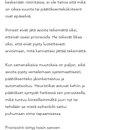
keskenään ristiriitaisia, ei ole tietoa siitä mikä 
on oikea suunta tai päätöksentekokriteerit 
ovat epäselviä. 
Ihmiset eivät jätä asioita tekemättä siksi, 
etteivät osaisi priorisoida. He tekevät liikaa 
siksi, että eivät pysty luotettavasti 
arvioimaan, mitä kannattaisi jättää tekemättä.
Kun samanaikaisia muutoksia on paljon, eikä 
asioita pysty vertailemaan systemaattisesti, 
päätöksenteko yksinkertaistuu ja 
automatisoituu. Heuristiikat astuvat kehiin ja 
päätökset syntyvät hetkessä sen perusteella, 
mikä tuntuu kiireellisimmältä juuri nyt tai 
tehdään se mistä esihenkilö sattui 
puhumaan viime tapaamisessa. 
Priorisointi siirtyy toisin sanoen 