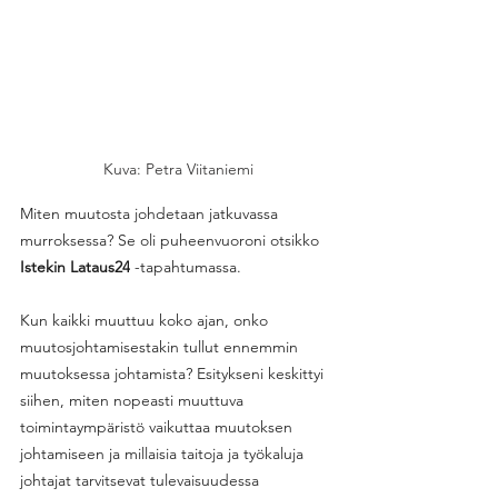
Kuva: Petra Viitaniemi
Miten muutosta johdetaan jatkuvassa 
murroksessa? Se oli puheenvuoroni otsikko 
Istekin
Lataus24
 -tapahtumassa. 
Kun kaikki muuttuu koko ajan, onko 
muutosjohtamisestakin tullut ennemmin 
muutoksessa johtamista? Esitykseni keskittyi 
siihen, miten nopeasti muuttuva 
toimintaympäristö vaikuttaa muutoksen 
johtamiseen ja millaisia taitoja ja työkaluja 
johtajat tarvitsevat tulevaisuudessa 