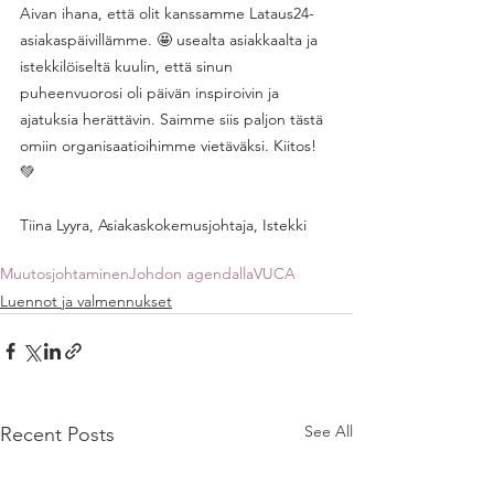
Aivan ihana, että olit kanssamme Lataus24-
asiakaspäivillämme. 🤩 usealta asiakkaalta ja 
istekkilöiseltä kuulin, että sinun 
puheenvuorosi oli päivän inspiroivin ja 
ajatuksia herättävin. Saimme siis paljon tästä 
omiin organisaatioihimme vietäväksi. Kiitos! 
💚 
Tiina Lyyra, Asiakaskokemusjohtaja, Istekki 
Muutosjohtaminen
Johdon agendalla
VUCA
Luennot ja valmennukset
See All
Recent Posts