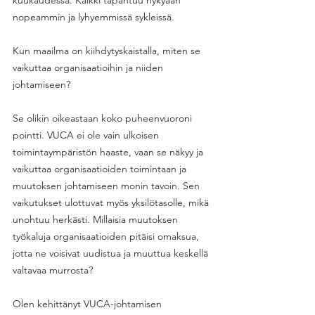
kuukaudessa. Kaikki tapahtuu nykyään 
nopeammin ja lyhyemmissä sykleissä. 
Kun maailma on kiihdytyskaistalla, miten se 
vaikuttaa organisaatioihin ja niiden 
johtamiseen?
Se olikin oikeastaan koko puheenvuoroni 
pointti. VUCA ei ole vain ulkoisen 
toimintaympäristön haaste, vaan se näkyy ja 
vaikuttaa organisaatioiden toimintaan ja 
muutoksen johtamiseen monin tavoin. Sen 
vaikutukset ulottuvat myös yksilötasolle, mikä 
unohtuu herkästi. Millaisia muutoksen 
työkaluja organisaatioiden pitäisi omaksua, 
jotta ne voisivat uudistua ja muuttua keskellä 
valtavaa murrosta?
Olen kehittänyt VUCA-johtamisen 