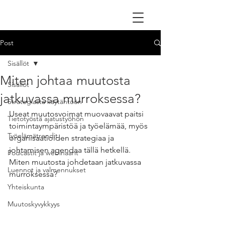
Post
Sisällöt
Miten johtaa muutosta
Sisällöt
jatkuvassa murroksessa?
Strategiasta käytäntöön
Useat muutosvoimat muovaavat paitsi 
Tietotyöstä ajatustyöhön
toimintaympäristöä ja työelämää, myös 
Työelämätrendit
organisaatioiden strategiaa ja 
johtamisen agendaa tällä hetkellä. 
Podcastit ja webinaarit
Miten muutosta johdetaan jatkuvassa 
Luennot ja valmennukset
murroksessa?
Yhteiskunta
Muutoskyvykkyys