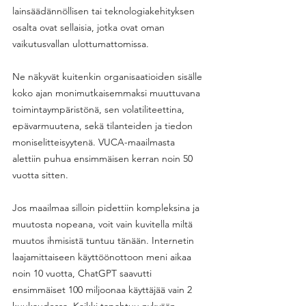
lainsäädännöllisen tai teknologiakehityksen 
osalta ovat sellaisia, jotka ovat oman 
vaikutusvallan ulottumattomissa. 
Ne näkyvät kuitenkin organisaatioiden sisälle 
koko ajan monimutkaisemmaksi muuttuvana 
toimintaympäristönä, sen volatiliteettina, 
epävarmuutena, sekä tilanteiden ja tiedon 
moniselitteisyytenä. VUCA-maailmasta 
alettiin puhua ensimmäisen kerran noin 50 
vuotta sitten. 
Jos maailmaa silloin pidettiin kompleksina ja 
muutosta nopeana, voit vain kuvitella miltä 
muutos ihmisistä tuntuu tänään. Internetin 
laajamittaiseen käyttöönottoon meni aikaa 
noin 10 vuotta, ChatGPT saavutti 
ensimmäiset 100 miljoonaa käyttäjää vain 2 