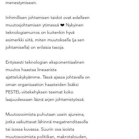
menestymiseen. 
Inhimillisen johtamisen taidot ovat edelleen 
muutosjohtamisen ytimessä ❤️ Nykyinen 
teknologiamurros on kuitenkin hyvä 
esimerkki siitä, miten muutoksella (ja sen 
johtamisella) on erilaisia tasoja. 
Erityisesti teknologian eksponentiaalinen 
muutos haastaa lineaarista 
ajattelukykyämme. Tässä ajassa johtavalla on 
oman organisaation haasteiden lisäksi 
PESTEL-viitekehyksen teemat koko 
laajuudessaan läsnä arjen johtamistyössä. 
Muutosvoimista puhutaan usein ajureina, 
jotka vaikuttavat lähinnä megatrenditasolla 
tai isossa kuvassa. Suurin osa isoista 
muutosvoimista politiikan, makrotalouden, 