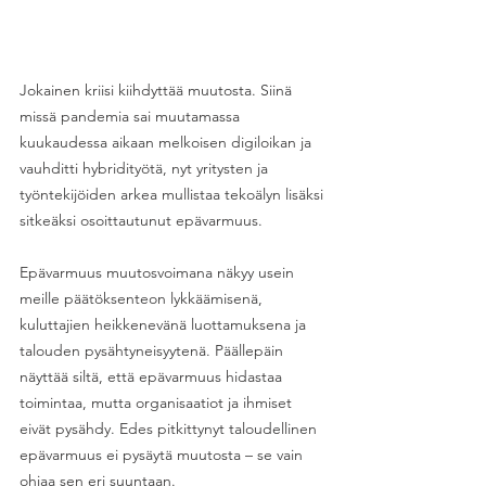
Jokainen kriisi kiihdyttää muutosta. Siinä 
missä pandemia sai muutamassa 
kuukaudessa aikaan melkoisen digiloikan ja 
vauhditti hybridityötä, nyt yritysten ja 
työntekijöiden arkea mullistaa tekoälyn lisäksi 
sitkeäksi osoittautunut epävarmuus.  
Epävarmuus muutosvoimana näkyy usein 
meille päätöksenteon lykkäämisenä, 
kuluttajien heikkenevänä luottamuksena ja 
talouden pysähtyneisyytenä. Päällepäin 
näyttää siltä, että epävarmuus hidastaa 
toimintaa, mutta organisaatiot ja ihmiset 
eivät pysähdy. Edes pitkittynyt taloudellinen 
epävarmuus ei pysäytä muutosta – se vain 
ohjaa sen eri suuntaan.