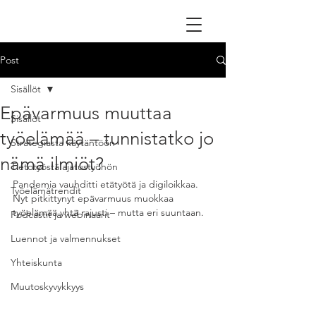
Post
Sisällöt
Epävarmuus muuttaa
Sisällöt
työelämää – tunnistatko jo
Strategiasta käytäntöön
nämä ilmiöt?
Tietotyöstä ajatustyöhön
Pandemia vauhditti etätyötä ja digiloikkaa. 
Työelämätrendit
Nyt pitkittynyt epävarmuus muokkaa 
työelämää yhtä rajusti – mutta eri suuntaan.
Podcastit ja webinaarit
Luennot ja valmennukset
Yhteiskunta
Muutoskyvykkyys