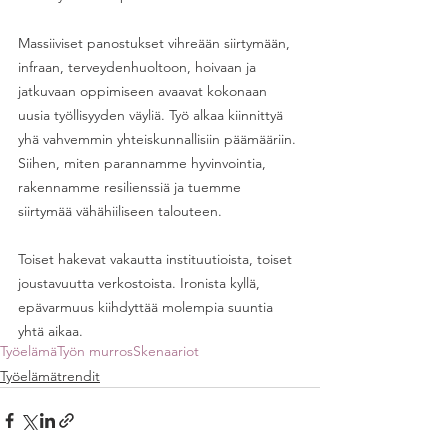
Massiiviset panostukset vihreään siirtymään, 
infraan, terveydenhuoltoon, hoivaan ja 
jatkuvaan oppimiseen avaavat kokonaan 
uusia työllisyyden väyliä. Työ alkaa kiinnittyä 
yhä vahvemmin yhteiskunnallisiin päämääriin. 
Siihen, miten parannamme hyvinvointia, 
rakennamme resilienssiä ja tuemme 
siirtymää vähähiiliseen talouteen.
Toiset hakevat vakautta instituutioista, toiset 
joustavuutta verkostoista. Ironista kyllä, 
epävarmuus kiihdyttää molempia suuntia 
yhtä aikaa. 
Työelämä
Työn murros
Skenaariot
Työelämätrendit