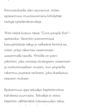
Kiinnostuksella olen seurannut, miten 
epävarmuus muutosvoimana kiihdyttää 
tiettyjä työelämätrendejä. 
Yhtä näistä kutsun tässä “Core people first”- 
ajatteluksi. Varsinkin pienemmissä 
kasvuyhtiöissä näkyy jo selkeänä ilmiönä se, 
miten yritys rakentaa osaamistaan 
useammalla tasolla. Yhtiöllä on pieni 
ydintiimi, joka omistaa strategisen osaamisen 
ja institutionaalisen muistin, kun ympärille 
rakentuu joustava verkosto, joka skaalautuu 
tarpeen mukaan. 
Epävarmuus ajaa tekoälyn käyttöönottoa 
kahdesta suunnasta. Tekoälyä ei oteta 
käyttöön välttämättä tulevaisuuden takia, 