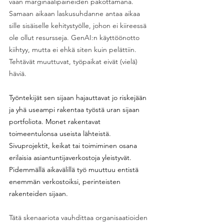
vaan marginaalipaineiden pakottamana. 
Samaan aikaan laskusuhdanne antaa aikaa 
sille sisäiselle kehitystyölle, johon ei kiireessä 
ole ollut resursseja. GenAI:n käyttöönotto 
kiihtyy, mutta ei ehkä siten kuin pelättiin. 
Tehtävät muuttuvat, työpaikat eivät (vielä) 
häviä. 
Työntekijät sen sijaan hajauttavat jo riskejään 
ja yhä useampi rakentaa työstä uran sijaan 
portfoliota. Monet rakentavat 
toimeentulonsa useista lähteistä. 
Sivuprojektit, keikat tai toimiminen osana 
erilaisia asiantuntijaverkostoja yleistyvät. 
Pidemmällä aikavälillä työ muuttuu entistä 
enemmän verkostoiksi, perinteisten 
rakenteiden sijaan. 
Tätä skenaariota vauhdittaa organisaatioiden 