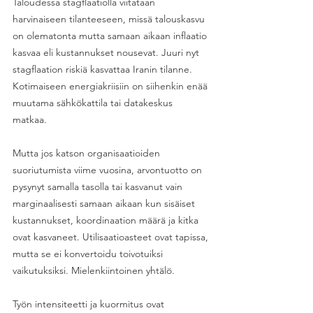
Taloudessa stagflaatiolla viitataan 
harvinaiseen tilanteeseen, missä talouskasvu 
on olematonta mutta samaan aikaan inflaatio 
kasvaa eli kustannukset nousevat. Juuri nyt 
stagflaation riskiä kasvattaa Iranin tilanne. 
Kotimaiseen energiakriisiin on siihenkin enää 
muutama sähkökattila tai datakeskus 
matkaa.  
Mutta jos katson organisaatioiden 
suoriutumista viime vuosina, arvontuotto on 
pysynyt samalla tasolla tai kasvanut vain 
marginaalisesti samaan aikaan kun sisäiset 
kustannukset, koordinaation määrä ja kitka 
ovat kasvaneet. Utilisaatioasteet ovat tapissa, 
mutta se ei konvertoidu toivotuiksi 
vaikutuksiksi. Mielenkiintoinen yhtälö.
Työn intensiteetti ja kuormitus ovat 