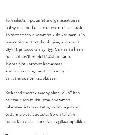
Toimialasta riippumatta organisaatioissa 
näkyy tällä hetkellä mielenkiintoinen kuvio. 
Töitä tehdään enemmän kuin koskaan. On 
hankkeita, uutta teknologiaa, kalenterit 
täynnä ja tuotoksia syntyy. Samaan aikaan 
tulokset eivät merkittävästi parane. 
Työntekijät kertovat kasvavasta 
kuormituksesta, mutta oman työn 
vaikuttavuus on kadoksissa. 
Selkeästi tuottavuusongelma, eikö? Itse 
asiassa kuvio muistuttaa enemmän 
rakenteellista haastetta, sellaista joka on 
tuttu makrotaloudesta. Se on tälläkin 
hetkellä nurkissa lurkkiva stagflaatiopeikko. 