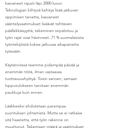
kasvaneet rajusti läpi 2000-luvun. 
Teknologian kiihtyvä kehitys lisää jatkuvan 
oppimisen tarvetta, kasvaneet 
sääntelyvaatimukset lisäävät tehtävien 
päällekkäisyyttä, tekeminen sirpaloituu ja 
työn rajat ovat hävinneet. 71 % suomalaisista 
työntekijöistä kokee jatkuvaa aikapainetta 
työssään. 
Käytännössä teemme pidempää päivää ja 
enemmän töitä, ilman vastaavaa 
tuottavuushyötyä. Toisin sanoen, samaan 
lopputulokseen tarvitaan enemmän 
paukkuja kuin ennen.
Lääkkeeksi ehdotetaan parempaa 
suorituksen johtamista. Mutta se ei ratkaise 
sitä haastetta, että työn rakenne on 
muuttunut. Tekemisen määrä ja vaatimukset 