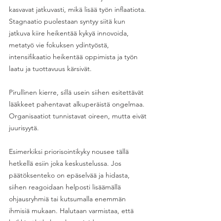
kasvavat jatkuvasti, mikä lisää työn inflaatiota. 
Stagnaatio puolestaan syntyy siitä kun 
jatkuva kiire heikentää kykyä innovoida, 
metatyö vie fokuksen ydintyöstä, 
intensifikaatio heikentää oppimista ja työn 
laatu ja tuottavuus kärsivät. 
Pirullinen kierre, sillä usein siihen esitettävät 
lääkkeet pahentavat alkuperäistä ongelmaa. 
Organisaatiot tunnistavat oireen, mutta eivät 
juurisyytä. 
Esimerkiksi priorisointikyky nousee tällä 
hetkellä esiin joka keskustelussa. Jos 
päätöksenteko on epäselvää ja hidasta, 
siihen reagoidaan helposti lisäämällä 
ohjausryhmiä tai kutsumalla enemmän 
ihmisiä mukaan. Halutaan varmistaa, että 