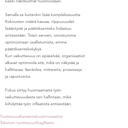
kaikki näkökulmat huomioidaan. 
Samalla se kuitenkin lisää kompleksisuutta. 
Kokousten määrä kasvaa, riippuvuudet 
lisääntyvät ja päätöksenteko hidastuu 
entisestään. Toisin sanoen, onnistumme 
optimoimaan osallistumista, emme 
päätöksentekokykyä. 
Kun vaikuttavuus on epäselvää, organisaatiot 
alkavat optimoida sitä, mikä on näkyvää ja 
hallittavaa: läsnäoloa, mittareita, prosesseja 
ja raportointia.
Fokus siirtyy huomaamatta työn 
vaikuttavuudesta sen hallintaan, mikä 
kiihdyttää työn inflaatiota entisestään. 
Tuottavuus
Kansantalous
Innovaatiot
Toksinen tuottavuus
Stagflaatio