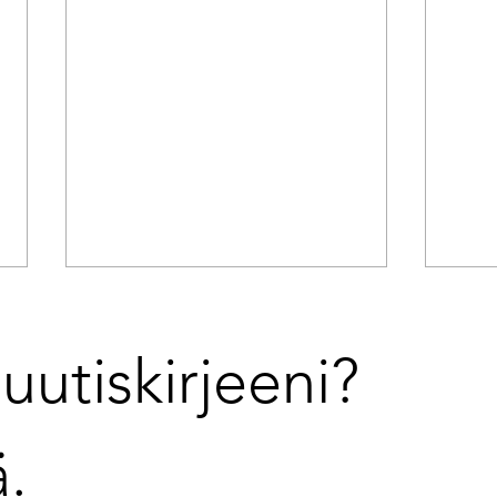
uutiskirjeeni? 
ä.
Case: Johtoryhmän rooli
Stra