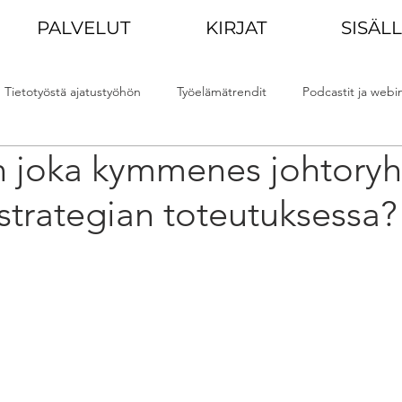
PALVELUT
KIRJAT
SISÄL
Tietotyöstä ajatustyöhön
Työelämätrendit
Podcastit ja webin
in joka kymmenes johtory
iskunta
Muutoskyvykkyys
strategian toteutuksessa?