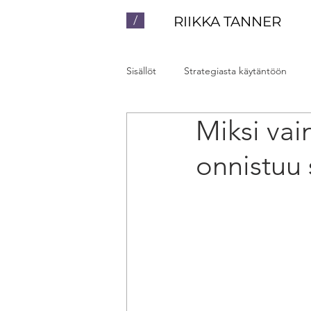
/
RIIKKA TANNER
Sisällöt
Strategiasta käytäntöön
Miksi va
Luennot ja valmennukset
Yhte
onnistuu 