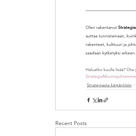
Olen rakentanut 
Strategi
auttaa tunnistamaan, kuinka
rakenteet, kulttuuri ja joh
saadaan kytketyksi arkeen.
Haluatko kuulla lisää? Ota 
Strategia
Muutosjohtamin
Strategiasta käytäntöön
Recent Posts