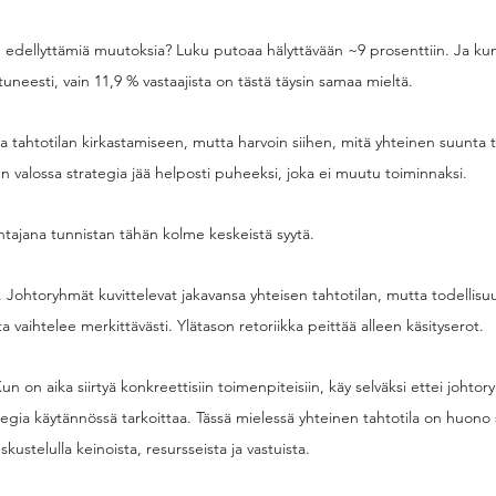
n edellyttämiä muutoksia? Luku putoaa hälyttävään ~9 prosenttiin. Ja ku
uneesti, vain 11,9 % vastaajista on tästä täysin samaa mieltä. 
a tahtotilan kirkastamiseen, mutta harvoin siihen, mitä yhteinen suunta t
 valossa strategia jää helposti puheeksi, joka ei muutu toiminnaksi.
tajana tunnistan tähän kolme keskeistä syytä. 
s. Johtoryhmät kuvittelevat jakavansa yhteisen tahtotilan, mutta todellis
a vaihtelee merkittävästi. Ylätason retoriikka peittää alleen käsityserot. 
 on aika siirtyä konkreettisiin toimenpiteisiin, käy selväksi ettei johtory
tegia käytännössä tarkoittaa. Tässä mielessä yhteinen tahtotila on huono 
eskustelulla keinoista, resursseista ja vastuista. 