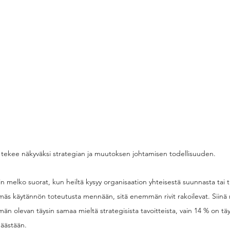
tekee näkyväksi strategian ja muutoksen johtamisen todellisuuden. 
in melko suorat, kun heiltä kysyy organisaation yhteisestä suunnasta tai 
mäs käytännön toteutusta mennään, sitä enemmän rivit rakoilevat. Siinä 
än olevan täysin samaa mieltä strategisista tavoitteista, vain 14 % on täys
päästään.