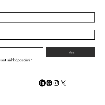
strategian ajurina
Mitkä
orga
tote
Tilaa
kset sähköpostiini
*