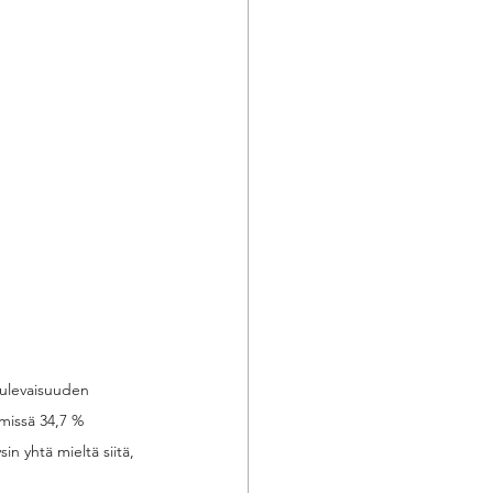
tulevaisuuden 
missä 34,7 % 
in yhtä mieltä siitä, 