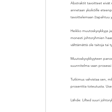
Abstraktit tavoitteet eivä
annetaan yksiköille eteenpä
tavoittelemaan (tapahtuu yl
Heikko muutoskyvykkyys ja
monesti johtoryhmien haast
välttämättä ole taitoja tai 
Muutoskyvykkyyteen panost
suunnitelma vaan prosessi –
Tutkimus vahvistaa sen, mi
prosenttia toteutusta. Use
Lähde: 
Lifted suuri johto