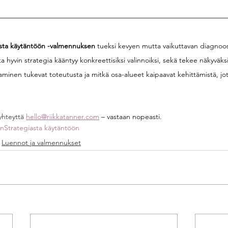
asta käytäntöön -valmennuksen
 tueksi kevyen mutta vaikuttavan diagnoos
 hyvin strategia kääntyy konkreettisiksi valinnoiksi, sekä tekee näkyväks
taminen tukevat toteutusta ja mitkä osa-alueet kaipaavat kehittämistä, jot
yhteyttä 
hello@riikkatanner.com
– vastaan nopeasti.
en
Strategiasta käytäntöön
Luennot ja valmennukset