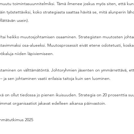
t muutu toimintasuunnitelmiksi. Tämä ilmenee joskus myös siten, että kun 
in työstettäviksi, koko strategiasta saattaa hävitä se, mitä alunperin lähd
lättävän usein). 
/tai heikko muutosjohtamisen osaaminen. Strategisten muutosten johta
avimmaksi osa-alueeksi. Muutosprosessit eivät etene odotetusti, koska jo
työkaluja niiden läpiviemiseen.
aminen on välttämätöntä. Johtoryhmien jäsenten on ymmärrettävä, että 
 ja sen johtaminen vaatii erilaisia taitoja kuin sen luominen.
kä on ollut tiedossa jo pienen ikuisuuden. Strategia on 20 prosenttia suu
immat organisaatiot jakavat edelleen aikansa päinvastoin.
ryhmätutkimus 2025