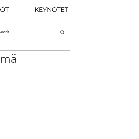
LÖT
KEYNOTET
aarit
hmä