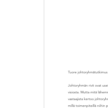
Tuore johtoryhmätutkimus 
Johtoryhmän rivit ovat use
visiosta. Mutta mitä lähem
vastaajista kertoo johtoryhm
millä toimenpiteillä niihin 