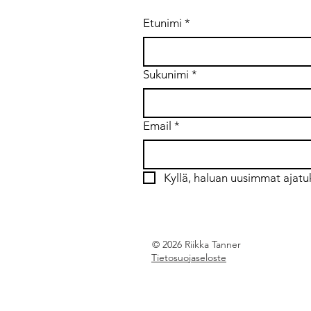
puuttuvaan omistajuuteen
Etunimi
*
Sukunimi
*
Email
*
Kyllä, haluan uusimmat ajatu
© 2026 Riikka Tanner
Tietosuojaseloste