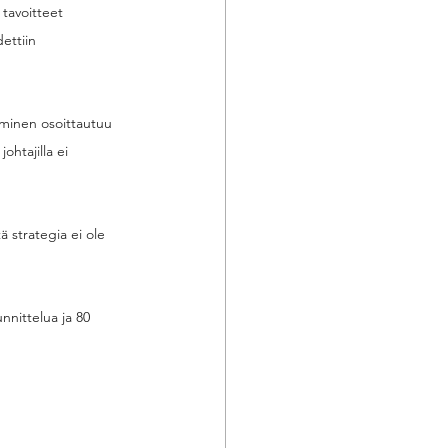
tavoitteet 
ettiin 
minen osoittautuu 
htajilla ei 
strategia ei ole 
nnittelua ja 80 