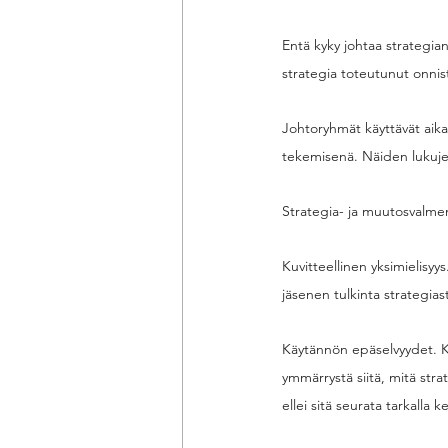
Entä kyky johtaa strategia
strategia toteutunut onnist
Johtoryhmät käyttävät aika
tekemisenä. Näiden lukujen
Strategia- ja muutosvalmen
Kuvitteellinen yksimielisyy
jäsenen tulkinta strategiast
Käytännön epäselvyydet. Kun
ymmärrystä siitä, mitä stra
ellei sitä seurata tarkalla k