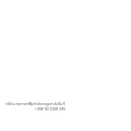
 tekijät haastavat
nisaation strategian
utusta?
riikka.tanner@johdonagendalla.fi
+358 50 5358 245