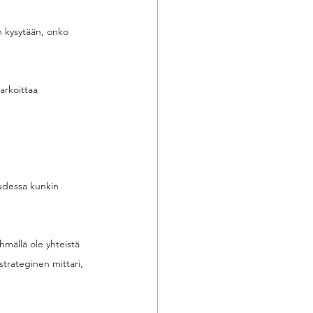
n kysytään, onko 
arkoittaa 
uudessa kunkin 
hmällä ole yhteistä 
strateginen mittari, 