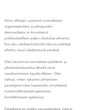
Viime viikkojen uutisointi suomalaisten 
organisaatioiden ja johtajuuden 
alennustilasta on kirvoittanut 
poikkeuksellisen paljon ulostuloja aiheesta. 
Kun yksi uskaltaa kritisoida tabuna pidettyä 
aihetta, muut uskaltautuvat perässä. 
Olen seurannut suomalaista työelämä- ja 
johtamiskeskustelua läheltä viime 
vuosikymmenen lopulta lähtien. Olen 
nähnyt, miten nykyinen johtamisen 
paradigma tulee haastetuksi siirryttäessä 
tuotantolähtöisestä ajattelusta 
ihmislähtöiseen ajatteluun. 
Paradigma on joukko perusoletuksia, joita ei 