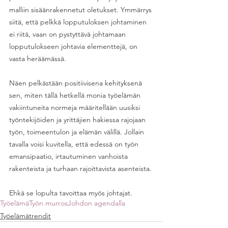
malliin sisäänrakennetut oletukset. Ymmärrys 
siitä, että pelkkä lopputuloksen johtaminen 
ei riitä, vaan on pystyttävä johtamaan 
lopputulokseen johtavia elementtejä, on 
vasta heräämässä. 
Näen pelkästään positiivisena kehityksenä 
sen, miten tällä hetkellä monia työelämän 
vakiintuneita normeja määritellään uusiksi 
työntekijöiden ja yrittäjien hakiessa rajojaan 
työn, toimeentulon ja elämän välillä. Jollain 
tavalla voisi kuvitella, että edessä on työn 
emansipaatio, irtautuminen vanhoista 
rakenteista ja turhaan rajoittavista asenteista. 
Ehkä se lopulta tavoittaa myös johtajat. 
Työelämä
Työn murros
Johdon agendalla
Työelämätrendit