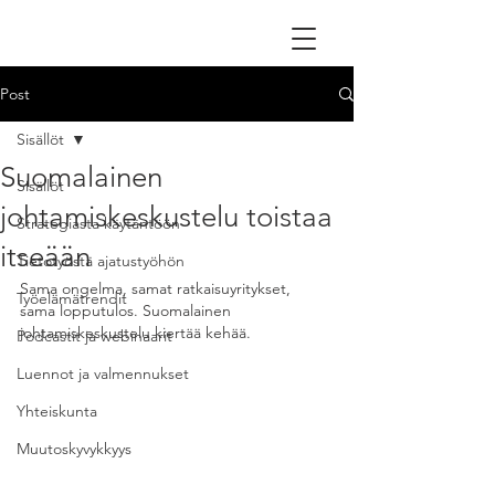
Post
Sisällöt
Suomalainen
Sisällöt
johtamiskeskustelu toistaa
Strategiasta käytäntöön
itseään
Tietotyöstä ajatustyöhön
Sama ongelma, samat ratkaisuyritykset, 
Työelämätrendit
sama lopputulos. Suomalainen 
johtamiskeskustelu kiertää kehää.
Podcastit ja webinaarit
Luennot ja valmennukset
Yhteiskunta
Muutoskyvykkyys