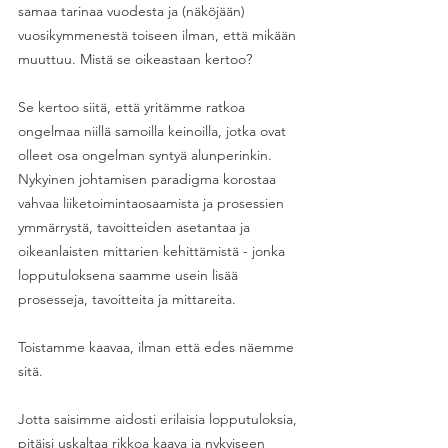
samaa tarinaa vuodesta ja (näköjään) 
vuosikymmenestä toiseen ilman, että mikään 
muuttuu. Mistä se oikeastaan kertoo? 
Se kertoo siitä, että yritämme ratkoa 
ongelmaa niillä samoilla keinoilla, jotka ovat 
olleet osa ongelman syntyä alunperinkin. 
Nykyinen johtamisen paradigma korostaa 
vahvaa liiketoimintaosaamista ja prosessien 
ymmärrystä, tavoitteiden asetantaa ja 
oikeanlaisten mittarien kehittämistä - jonka 
lopputuloksena saamme usein lisää 
prosesseja, tavoitteita ja mittareita.
Toistamme kaavaa, ilman että edes näemme 
sitä.  
Jotta saisimme aidosti erilaisia lopputuloksia, 
pitäisi uskaltaa rikkoa kaava ja nykyiseen 