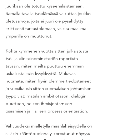
juurikaan ole totuttu kyseenalaistamaan. 
Samalla tavalla työelämässä vaikuttaa joukko 
oletusarvoja, joita ei juuri ole pysähdytty 
kriittisesti tarkastelemaan, vaikka maailma 
ympärillä on muuttunut. 
Kohta kymmenen vuotta sitten julkaistusta 
työ- ja elinkeinoministeriön raportista 
tavasin, miten meiltä puuttuu enemmän 
uskallusta kuin kyvykkyyttä. Mukavaa 
huomata, miten hyvin olemme tiedostaneet 
jo vuosikausia sitten suomalaisen johtamisen 
tyyppiviat: matalan ambitiotason, dialogin 
puutteen, heikon ihmisjohtamisen 
osaamisen ja liiallisen prosessiorientaation. 
Vahvuudeksi mielletyllä maanläheisyydellä on 
silläkin kääntöpuolena ylikorostunut nöyryys 