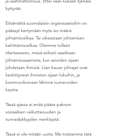
ja vaatimattomuus. Ettei vaan kukaan tykkäisi 
kyttyrää. 
Eittämättä suomalaisiin organisaatioihin on 
päässyt kertymään myös iso määrä 
johtamisvelkaa. Tai oikeastaan johtamisen 
kehittämisvelkaa. Olemme tulleet 
tilanteeseen, missä aidosti vaaditaan 
johtamisosaamista, kun asioiden sijaan 
johdetaan ihmisiä. Liian kauan johtajat ovat 
keskittyneet ihmisten sijaan lukuihin, ja 
kommunikoineet lähinnä numeroiden 
kautta. 
Tässä ajassa ei enää pääse pakoon 
sosiaalisen vaikuttavuuden ja 
tunneälykkyyden merkitystä.
Tässä ei ole mitään uutta. Me toistamme tätä 