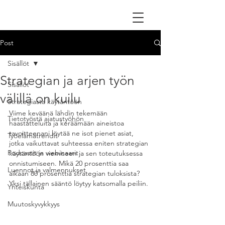
Post
Sisällöt
Strategian ja arjen työn
Sisällöt
välillä on kuilu
Strategiasta käytäntöön
Viime keväänä lähdin tekemään 
Tietotyöstä ajatustyöhön
haastatteluita ja keräämään aineistoa 
tavoitteenani löytää ne isot pienet asiat, 
Työelämätrendit
jotka vaikuttavat suhteessa eniten strategian 
Podcastit ja webinaarit
käytäntöön viemiseen ja sen toteutuksessa 
onnistumiseen. Mikä 20 prosenttia saa 
Luennot ja valmennukset
aikaan 80 prosenttia strategian tuloksista? 
Yksi tällainen sääntö löytyy katsomalla peiliin.
Yhteiskunta
Muutoskyvykkyys