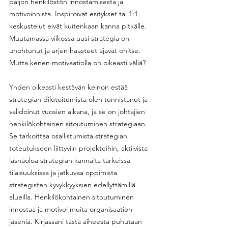
paljon henkilöstön innostamisesta ja 
motivoinnista. Inspiroivat esitykset tai 1:1 
keskustelut eivät kuitenkaan kanna pitkälle. 
Muutamassa viikossa uusi strategia on 
unohtunut ja arjen haasteet ajavat ohitse. 
Mutta kenen motivaatiolla on oikeasti väliä? 
Yhden oikeasti kestävän keinon estää 
strategian dilutoitumista olen tunnistanut ja 
validoinut vuosien aikana, ja se on johtajien 
henkilökohtainen sitoutuminen strategiaan. 
Se tarkoittaa osallistumista strategian 
toteutukseen liittyviin projekteihin, aktiivista 
läsnäoloa strategian kannalta tärkeissä 
tilaisuuksissa ja jatkuvaa oppimista 
strategisten kyvykkyyksien edellyttämillä 
alueilla. Henkilökohtainen sitoutuminen 
innostaa ja motivoi muita organisaation 
jäseniä. Kirjassani tästä aiheesta puhutaan 