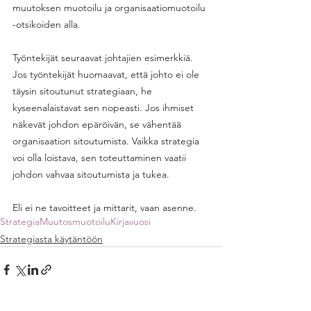
muutoksen muotoilu ja organisaatiomuotoilu 
-otsikoiden alla. 
Työntekijät seuraavat johtajien esimerkkiä. 
Jos työntekijät huomaavat, että johto ei ole 
täysin sitoutunut strategiaan, he 
kyseenalaistavat sen nopeasti. Jos ihmiset 
näkevät johdon epäröivän, se vähentää 
organisaation sitoutumista. Vaikka strategia 
voi olla loistava, sen toteuttaminen vaatii 
johdon vahvaa sitoutumista ja tukea. 
Eli ei ne tavoitteet ja mittarit, vaan asenne. 
Strategia
Muutosmuotoilu
Kirjavuosi
Strategiasta käytäntöön