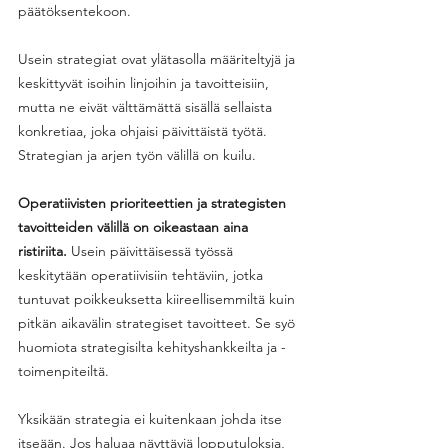
päätöksentekoon. 
Usein strategiat ovat ylätasolla määriteltyjä ja 
keskittyvät isoihin linjoihin ja tavoitteisiin, 
mutta ne eivät välttämättä sisällä sellaista 
konkretiaa, joka ohjaisi päivittäistä työtä. 
Strategian ja arjen työn välillä on kuilu. 
Operatiivisten prioriteettien ja strategisten 
tavoitteiden välillä on oikeastaan aina 
ristiriita.
 Usein päivittäisessä työssä 
keskitytään operatiivisiin tehtäviin, jotka 
tuntuvat poikkeuksetta kiireellisemmiltä kuin 
pitkän aikavälin strategiset tavoitteet. Se syö 
huomiota strategisilta kehityshankkeilta ja -
toimenpiteiltä. 
Yksikään strategia ei kuitenkaan johda itse 
itseään. Jos haluaa näyttäviä lopputuloksia, 