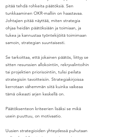
pitää tehdä rohkeita päätöksiä. Sen 
tunkkaaminen OKR-malliin on haastavaa. 
Johtajien pitää näyttää, miten strategia 
ohjaa heidän päätöksiään ja toimiaan, ja 
tukea ja kannustaa työntekijöitä toimimaan 
samoin, strategian suuntaisesti. 
Se tarkoittaa, että jokainen päätös, liittyy se 
sitten resurssien allokointiin, rekryvalintoihin 
tai projektien priorisointiin, tulisi peilata 
strategisiin tavoitteisiin. Strategiakirjoissa 
kerrotaan vähemmän siitä kuinka vaikeaa 
tämä oikeasti arjen keskellä on. 
Päätöksenteon kriteerien lisäksi se mikä 
usein puuttuu, on motivaatio.
Uusien strategioiden yhteydessä puhutaan 