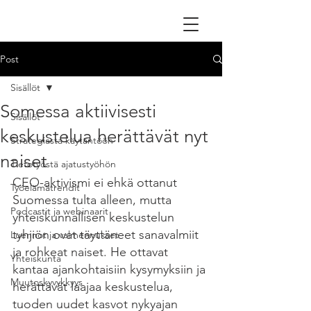
Post
Sisällöt
Somessa aktiivisesti
Sisällöt
keskustelua herättävät nyt
Strategiasta käytäntöön
naiset
Tietotyöstä ajatustyöhön
CEO-aktivismi ei ehkä ottanut 
Työelämätrendit
Suomessa tulta alleen, mutta 
Podcastit ja webinaarit
yhteiskunnallisen keskustelun 
tyhjiön ovat täyttäneet sanavalmiit 
Luennot ja valmennukset
ja rohkeat naiset. He ottavat 
Yhteiskunta
kantaa ajankohtaisiin kysymyksiin ja 
Muutoskyvykkyys
herättävät laajaa keskustelua, 
tuoden uudet kasvot nykyajan 