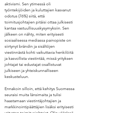
aktivismi. Sen ytimessä oli 
työntekijöiden ja kuluttajien kasvanut 
odotus (76%) siitä, että 
toimitusjohtajien pitäisi ottaa julkisesti 
kantaa vastuullisuuskysymyksiin. Sen 
jälkeen on nähty, miten erityisesti 
sosiaalisessa mediassa painopiste on 
siirtynyt brändin ja sisältöjen 
viestinnästä kohti vaikuttavia henkilöitä 
ja kasvollista viestintää, missä yrityksen 
johtajat tai edustajat osallistuvat 
julkiseen ja yhteiskunnalliseen 
keskusteluun.
Ennakoin silloin, että kehitys Suomessa 
seuraisi muita länsimaita ja tulisi 
haastamaan viestintäjohtajien ja 
markkinointipäättäjien lisäksi erityisesti 
yritysten toimitusjohtajat. Olin väärässä. 