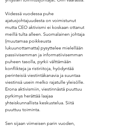
Viidessä vuodessa puhe 
ajatusjohtajuudesta on voimistunut 
mutta CEO aktivismi ei koskaan ottanut 
meillä tulta alleen. Suomalainen johtaja 
(muutamaa poikkeusta 
lukuunottamatta) pysyttelee mielellään 
passiivisemman ja informatiivisemman 
puheen tasolla, pyrkii välttämään 
konflikteja ja ristiriitoja, hyödyntää 
perinteisiä viestintäkanavia ja suuntaa 
viestinsä usein melko rajatulle yleisölle. 
Erona aktivismiin, viestinnästä puuttuu 
pyrkimys herättää laajaa 
yhteiskunnallista keskustelua. Siitä 
puuttuu toiminta.  
Sen sijaan viimeisen parin vuoden, 