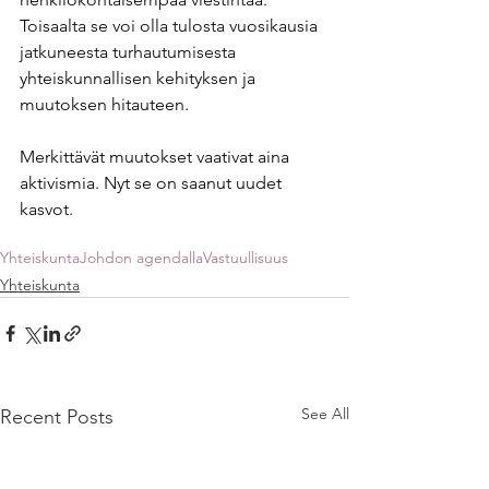
Toisaalta se voi olla tulosta vuosikausia 
jatkuneesta turhautumisesta 
yhteiskunnallisen kehityksen ja 
muutoksen hitauteen. 
Merkittävät muutokset vaativat aina 
aktivismia. Nyt se on saanut uudet 
kasvot. 
Yhteiskunta
Johdon agendalla
Vastuullisuus
Yhteiskunta
See All
Recent Posts