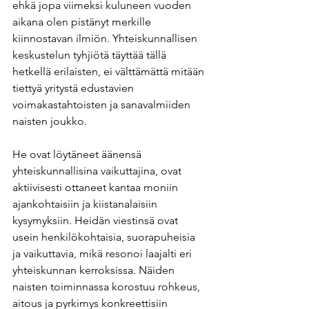
ehkä jopa viimeksi kuluneen vuoden 
aikana olen pistänyt merkille 
kiinnostavan ilmiön. Yhteiskunnallisen 
keskustelun tyhjiötä täyttää tällä 
hetkellä erilaisten, ei välttämättä mitään 
tiettyä yritystä edustavien 
voimakastahtoisten ja sanavalmiiden 
naisten joukko. 
He ovat löytäneet äänensä 
yhteiskunnallisina vaikuttajina, ovat 
aktiivisesti ottaneet kantaa moniin 
ajankohtaisiin ja kiistanalaisiin 
kysymyksiin. Heidän viestinsä ovat 
usein henkilökohtaisia, suorapuheisia 
ja vaikuttavia, mikä resonoi laajalti eri 
yhteiskunnan kerroksissa. Näiden 
naisten toiminnassa korostuu rohkeus, 
aitous ja pyrkimys konkreettisiin 