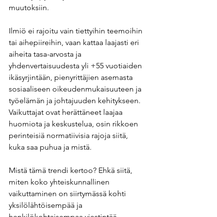
muutoksiin.
Ilmiö ei rajoitu vain tiettyihin teemoihin 
tai aihepiireihin, vaan kattaa laajasti eri 
aiheita tasa-arvosta ja 
yhdenvertaisuudesta yli +55 vuotiaiden 
ikäsyrjintään, pienyrittäjien asemasta 
sosiaaliseen oikeudenmukaisuuteen ja 
työelämän ja johtajuuden kehitykseen. 
Vaikuttajat ovat herättäneet laajaa 
huomiota ja keskustelua, osin rikkoen 
perinteisiä normatiivisia rajoja siitä, 
kuka saa puhua ja mistä.
Mistä tämä trendi kertoo? Ehkä siitä, 
miten koko yhteiskunnallinen 
vaikuttaminen on siirtymässä kohti 
yksilölähtöisempää ja 
henkilökohtaisempaa viestintää. 