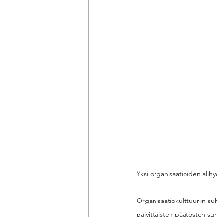
Yksi organisaatioiden alih
Organisaatiokulttuuriin su
päivittäisten päätösten su