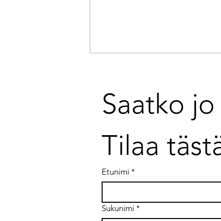
Saatko jo 
Tilaa täst
Mistä tunnistaa, milloin on
aika päivittää ajatteluaan?
Etunimi
*
Sukunimi
*