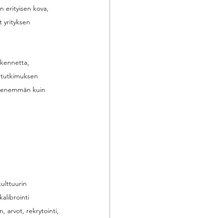
n erityisen kova, 
 yrityksen 
akennetta, 
n tutkimuksen 
4X enemmän kuin 
ulttuurin 
alibrointi 
arvot, rekrytointi, 