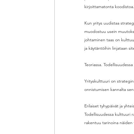
kirjoittamatonta koodistoa.
Kun yritys uudistaa strateg
muodostuu usein muutokse
johtaminen taas on kulttuu
ja käytäntöihin linjataan s
Teoriassa. Todellisuudessa 
Yrityskulttuuri on strategi
onnistumisen kannalta sen 
Erilaiset tyhypäivät ja yht
Todellisuudessa kulttuuri r
rakentuu tarinoina näiden vä