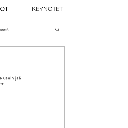
LÖT
KEYNOTET
aarit
e usein jää 
en 