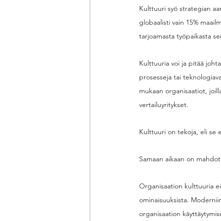
Kulttuuri syö strategian aa
globaalisti vain 15% maail
tarjoamasta työpaikasta se
Kulttuuria voi ja pitää joh
prosesseja tai teknologiav
mukaan organisaatiot, joill
vertailuyritykset. 
Kulttuuri on tekoja, eli se e
Samaan aikaan on mahdotont
Organisaation kulttuuria ei
ominaisuuksista. Moderniin 
organisaation käyttäytymis