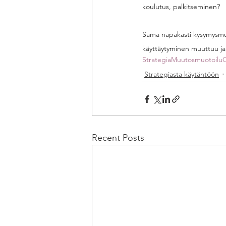
koulutus, palkitseminen? 
Sama napakasti kysymysmu
käyttäytyminen muuttuu ja 
Strategia
Muutosmuotoilu
O
Strategiasta käytäntöön
Recent Posts