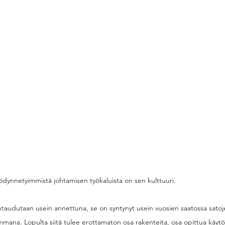
yödynnetyimmistä johtamisen työkaluista on sen kulttuuri.
htaudutaan usein annettuna, se on syntynyt usein vuosien saatossa satoje
mmana. Lopulta siitä tulee erottamaton osa rakenteita, osa opittua käytös