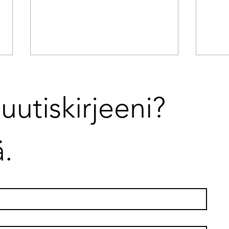
uutiskirjeeni? 
ä.
Mikä saa organisaation
Strat
toimimaan
on ku
epäjohdonmukaisesti?