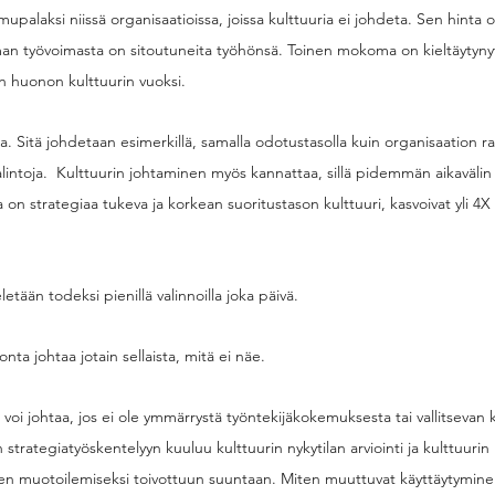
mupalaksi niissä organisaatioissa, joissa kulttuuria ei johdeta. Sen hinta o
man työvoimasta on sitoutuneita työhönsä. Toinen mokoma on kieltäytynyt
n huonon kulttuurin vuoksi. 
taa. Sitä johdetaan esimerkillä, samalla odotustasolla kuin organisaation r
alintoja.  Kulttuurin johtaminen myös kannattaa, sillä pidemmän aikaväli
a on strategiaa tukeva ja korkean suoritustason kulttuuri, kasvoivat yli 
letään todeksi pienillä valinnoilla joka päivä. 
a johtaa jotain sellaista, mitä ei näe. 
 voi johtaa, jos ei ole ymmärrystä työntekijäkokemuksesta tai vallitsevan k
strategiatyöskentelyyn kuuluu kulttuurin nykytilan arviointi ja kulttuurin k
en muotoilemiseksi toivottuun suuntaan. Miten muuttuvat käyttäytyminen, 