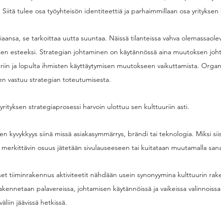
 Siitä tulee osa työyhteisön identiteettiä ja parhaimmillaan osa yrityksen
iaansa, se tarkoittaa uutta suuntaa. Näissä tilanteissa vahva olemassaolev
n esteeksi. Strategian johtaminen on käytännössä aina muutoksen joh
riin ja lopulta ihmisten käyttäytymisen muutokseen vaikuttamista. Organi
iten vastuu strategian toteutumisesta.
yrityksen strategiaprosessi harvoin ulottuu sen kulttuuriin asti.
nen kyvykkyys siinä missä asiakasymmärrys, brändi tai teknologia. Miksi sii
merkittävin osuus jätetään sivulauseeseen tai kuitataan muutamalla sana
eiset tiiminrakennus aktiviteetit nähdään usein synonyymina kulttuurin rak
akennetaan palavereissa, johtamisen käytännöissä ja vaikeissa valinnoissa
liin jäävissä hetkissä. 