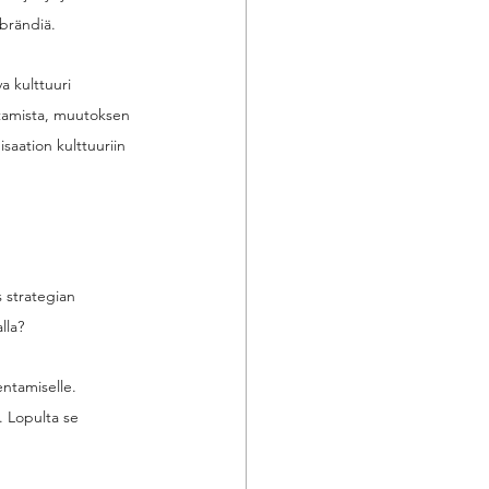
 brändiä. 
a kulttuuri 
tamista, muutoksen 
saation kulttuuriin 
s strategian 
lla? 
entamiselle. 
. Lopulta se 