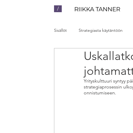
/
RIIKKA TANNER
Sisällöt
Strategiasta käytäntöön
Uskallatko
Luennot ja valmennukset
Yhte
johtamat
Yrityskulttuuri syntyy pä
strategiaprosessin ulko
onnistumiseen. 