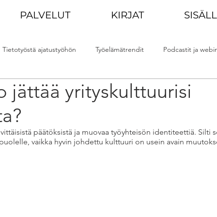
PALVELUT
KIRJAT
SISÄL
Tietotyöstä ajatustyöhön
Työelämätrendit
Podcastit ja webin
 jättää yrityskulttuurisi
iskunta
Muutoskyvykkyys
ta?
ivittäisistä päätöksistä ja muovaa työyhteisön identiteettiä. Silti s
puolelle, vaikka hyvin johdettu kulttuuri on usein avain muutoks