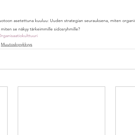
otoon asetettuna kuuluu: Uuden strategian seurauksena, miten organis
miten se näkyy tärkeimmille sidosryhmille? 
rganisaatiokulttuuri
Muutoskyvykkyys