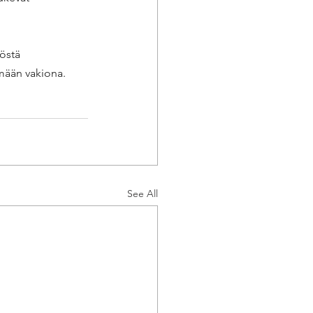
östä 
ämään vakiona. 
See All