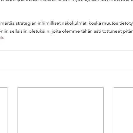
märtää strategian inhimilliset näkökulmat, koska muutos tietoty
iin sellaisiin oletuksiin, joita olemme tähän asti tottuneet pit
elu