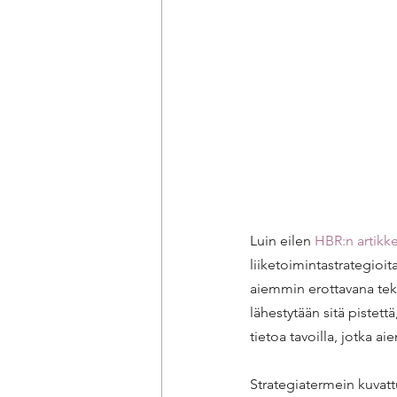
Luin eilen 
HBR:n artikke
liiketoimintastrategioit
aiemmin erottavana tek
lähestytään sitä pistet
tietoa tavoilla, jotka 
Strategiatermein kuvatt