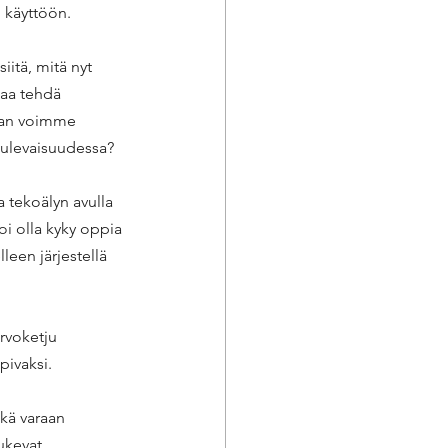
 käyttöön. 
itä, mitä nyt 
taa tehdä 
raan voimme 
tulevaisuudessa? 
 tekoälyn avulla 
oi olla kyky oppia 
een järjestellä 
rvoketju 
pivaksi. 
nkä varaan 
ukevat 