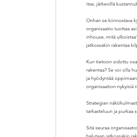
itse, järkevillä kustann
Onhan se kiinnostava ky
organisaatio tuottaa as
inhouse, mitä ulkoistaa
jatkossakin rakentaa ki
Kun tietoon sidottu osa
rakentaa? Se voi olla hu
ja hyödyntää oppimaans
organisaation nykyisiä 
Strategian näkökulmasta
tarkasteluun ja purkaa 
Sitä seuraa organisaatio
halutaan jatkossakin r