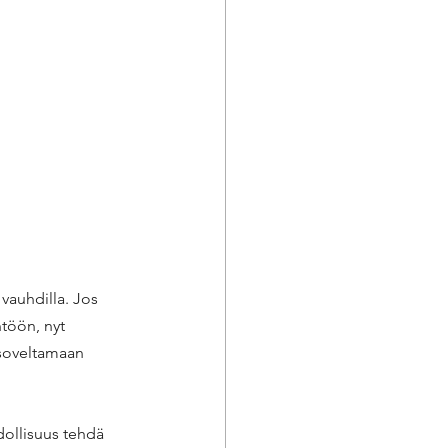
vauhdilla. Jos 
töön, nyt 
 soveltamaan 
dollisuus tehdä 