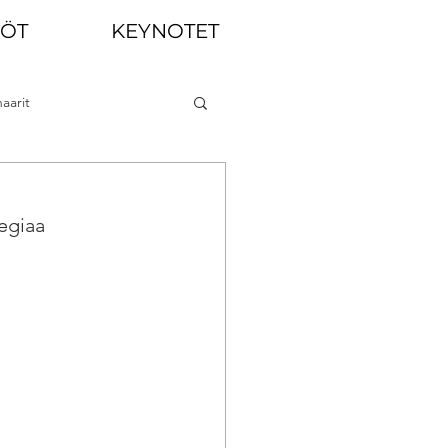
LÖT
KEYNOTET
aarit
egiaa 