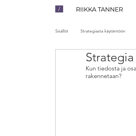
/
RIIKKA TANNER
Sisällöt
Strategiasta käytäntöön
Strategia
Luennot ja valmennukset
Yhte
Kun tiedosta ja osa
rakennetaan? 