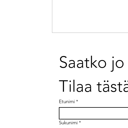
Saatko jo 
Tilaa täst
Johdatko tavoitteita vai
johdatko muutosta?
Etunimi
*
Sukunimi
*