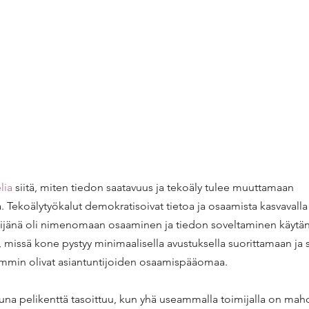
lia
 siitä, miten tiedon saatavuus ja tekoäly tulee muuttamaan 
a. Tekoälytyökalut demokratisoivat tietoa ja osaamista kasvavalla 
ijänä oli nimenomaan osaaminen ja tiedon soveltaminen käytän
tä, missä kone pystyy minimaalisella avustuksella suorittamaan ja
aiemmin olivat asiantuntijoiden osaamispääomaa. 
una pelikenttä tasoittuu, kun yhä useammalla toimijalla on mah