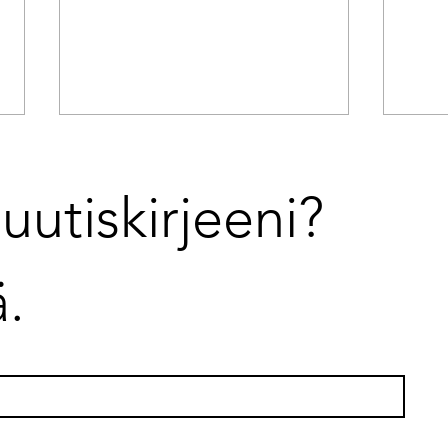
uutiskirjeeni? 
ä.
Muutosta ei johdeta pelkillä
Stra
tavoitteilla
työk