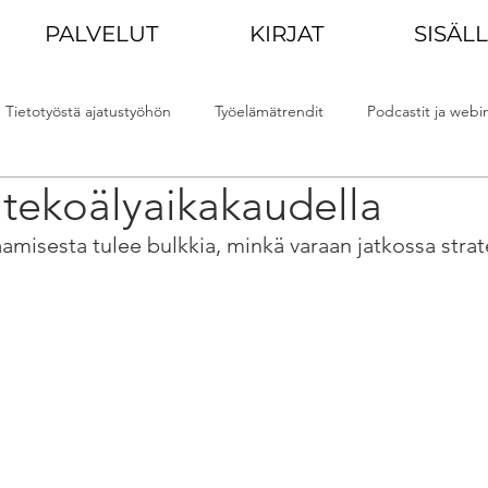
PALVELUT
KIRJAT
SISÄL
Tietotyöstä ajatustyöhön
Työelämätrendit
Podcastit ja webin
 tekoälyaikakaudella
iskunta
Muutoskyvykkyys
amisesta tulee bulkkia, minkä varaan jatkossa strat