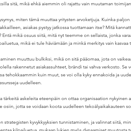
uksilla sitä, mikä ehkä aiemmin oli rajattu vain muutaman toimijan
symys, miten tämä muuttaa yritysten arvoketjuja. Kuinka paljon si
iakkailleen, asiakas pystyy jatkossa tuottamaan itse? Mitä kannat
? Entä mikä osuus siitä, mitä nyt teemme on sellaista, jonka va
lpailuetua, mikä ei tule häviämään ja minkä merkitys vain kasvaa 
aminen muuttuu bulkiksi, mikä on sitä pääomaa, jota on vaikeaa
olella rakennetut asiakassuhteet, brändi tai vahva verkosto. Se v
a tehokkaammin kuin muut, se voi olla kyky ennakoida ja uudell
resursseja uudelleen. 
 tärkeitä askeleita eteenpäin on ottaa organisaation nykyinen a
se osiin, jotta se voidaan koota uudelleen tekoälyaikakauteen so
n strategisten kyvykkyyksien tunnistaminen, ja valinnat siitä, mi
akentaa kilpailuetua, mukaan lukien myös dynaamiset muutosta t