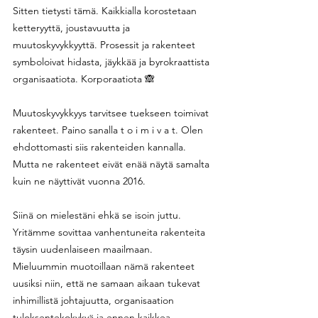
Sitten tietysti tämä. Kaikkialla korostetaan 
ketteryyttä, joustavuutta ja 
muutoskyvykkyyttä. Prosessit ja rakenteet 
symboloivat hidasta, jäykkää ja byrokraattista 
organisaatiota. Korporaatiota 🙈
Muutoskyvykkyys tarvitsee tuekseen toimivat 
rakenteet. Paino sanalla t o i m i v a t. Olen 
ehdottomasti siis rakenteiden kannalla. 
Mutta ne rakenteet eivät enää näytä samalta 
kuin ne näyttivät vuonna 2016.
Siinä on mielestäni ehkä se isoin juttu. 
Yritämme sovittaa vanhentuneita rakenteita 
täysin uudenlaiseen maailmaan. 
Mieluummin muotoillaan nämä rakenteet 
uusiksi niin, että ne samaan aikaan tukevat 
inhimillistä johtajuutta, organisaation 
tuloksentekokykyä ja ennen kaikkea 