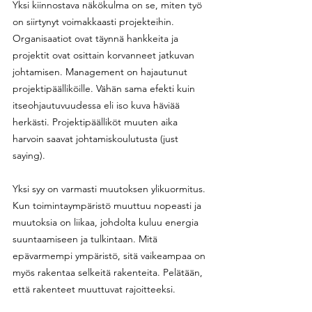
Yksi kiinnostava näkökulma on se, miten työ 
on siirtynyt voimakkaasti projekteihin. 
Organisaatiot ovat täynnä hankkeita ja 
projektit ovat osittain korvanneet jatkuvan 
johtamisen. Management on hajautunut 
projektipäälliköille. Vähän sama efekti kuin 
itseohjautuvuudessa eli iso kuva häviää 
herkästi. Projektipäälliköt muuten aika 
harvoin saavat johtamiskoulutusta (just 
saying).
Yksi syy on varmasti muutoksen ylikuormitus. 
Kun toimintaympäristö muuttuu nopeasti ja 
muutoksia on liikaa, johdolta kuluu energia 
suuntaamiseen ja tulkintaan. Mitä 
epävarmempi ympäristö, sitä vaikeampaa on 
myös rakentaa selkeitä rakenteita. Pelätään, 
että rakenteet muuttuvat rajoitteeksi.