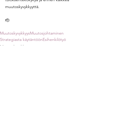
muutoskyvykkyyttä. 
🫡
Muutoskyvykkyys
Muutosjohtaminen
Strategiasta käytäntöön
Esihenkilötyö
Muutoskyvykkyys
See All
Recent Posts