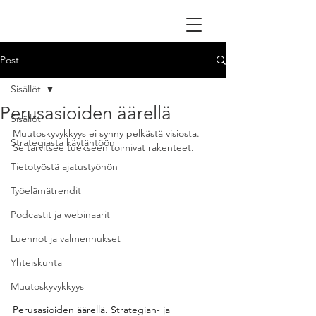
Post
Sisällöt
Perusasioiden äärellä
Sisällöt
Muutoskyvykkyys ei synny pelkästä visiosta. 
Strategiasta käytäntöön
Se tarvitsee tuekseen toimivat rakenteet.
Tietotyöstä ajatustyöhön
Työelämätrendit
Podcastit ja webinaarit
Luennot ja valmennukset
Yhteiskunta
Muutoskyvykkyys
Perusasioiden äärellä. Strategian- ja 