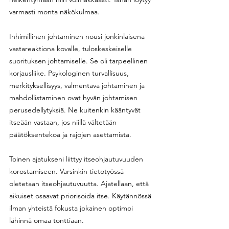
varmasti monta näkökulmaa.
Inhimillinen johtaminen nousi jonkinlaisena 
vastareaktiona kovalle, tuloskeskeiselle 
suorituksen johtamiselle. Se oli tarpeellinen 
korjausliike. Psykologinen turvallisuus, 
merkityksellisyys, valmentava johtaminen ja 
mahdollistaminen ovat hyvän johtamisen 
perusedellytyksiä. Ne kuitenkin kääntyvät 
itseään vastaan, jos niillä vältetään 
päätöksentekoa ja rajojen asettamista.
Toinen ajatukseni liittyy itseohjautuvuuden 
korostamiseen. Varsinkin tietotyössä 
oletetaan itseohjautuvuutta. Ajatellaan, että 
aikuiset osaavat priorisoida itse. Käytännössä 
ilman yhteistä fokusta jokainen optimoi 
lähinnä omaa tonttiaan.  