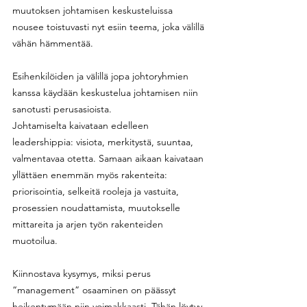
muutoksen johtamisen keskusteluissa 
nousee toistuvasti nyt esiin teema, joka välillä 
vähän hämmentää.
Esihenkilöiden ja välillä jopa johtoryhmien 
kanssa käydään keskustelua johtamisen niin 
sanotusti perusasioista. 
Johtamiselta kaivataan edelleen 
leadershippia: visiota, merkitystä, suuntaa, 
valmentavaa otetta. Samaan aikaan kaivataan 
yllättäen enemmän myös rakenteita: 
priorisointia, selkeitä rooleja ja vastuita, 
prosessien noudattamista, muutokselle 
mittareita ja arjen työn rakenteiden 
muotoilua. 
Kiinnostava kysymys, miksi perus 
“management” osaaminen on päässyt 
heikentymään niin voimakkaasti. Tähän löytyy 