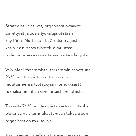
Strategiat vaihtuvat, organisaatiokaaviot 
päivittyvät ja uusia työkaluja otetaan 
käyttöön. Mutta kun tätä katsoo arjesta 
käsin, vain harva työntekijä muuttaa 
todellisuudessa omaa tapaansa tehdä työtä. 
Vain pieni vähemmistö, tarkemmin sanottuna 
26 % työntekijöistä, kertoo oikeasti 
muuttaneensa työtapojaan (tehokkaasti) 
tukeakseen jotain viimeaikaista muutosta. 
Toisaalta 74 % työntekijöistä kertoo kuitenkin 
olevansa halukas mukautumaan tukeakseen 
organisaation muutoksia. 
Toisin sanoen meillä on tilanne, missä kolme 