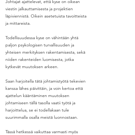
Johtajat ajattelevat, että kyse on oikean 
viestin jalkauttamisesta ja projektien 
läpiviennistä. Oikein asetetuista tavoitteista 
ja mittareista. 
Todellisuudessa kyse on vähintään yhtä 
paljon psykologisen turvallisuuden ja 
yhteisen merkityksen rakentamisesta, sekä 
niiden rakenteiden luomisesta, jotka 
kytkevät muutoksen arkeen. 
Saan harjoitella tätä johtamistyötä tekevien 
kanssa lähes päivittäin, ja voin kertoa että 
ajattelun kääntäminen muutoksen 
johtamiseen tällä tasolla vaatii työtä ja 
harjoittelua, se ei todellakaan tule 
suurimmalla osalla meistä luonnostaan. 
Tässä hetkessä vaikuttaa varmasti myös 