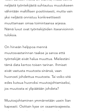
neljästä työntekijästä suhtautuu muutokseen 
vähintään maltillisen positiivisesti, mutta vain 
yksi neljästä onnistuu konkreettisesti 
muuttamaan omaa toimintaansa arjessa. 
Nämä luvut ovat työntekijöiden itsearvioinnin 
tuloksia. 
On hirveän helppoa mennä 
muutosvastarinnan taakse ja sanoa että 
työntekijät eivät halua muuttua. Mielestäni 
tämä data kertoo toisen tarinan. Ihmiset 
eivät vastusta muutosta sinänsä, vaan 
huonosti johdettua muutosta. Tai voiko sitä 
edes kutsua huonoksi muutosjohtamiseksi, 
jos muutosta ei ylipäätään johdeta?
Muutosjohtaminen ymmärretään usein liian 
kapeasti. Osittain kyse on osaamisvajeesta. 