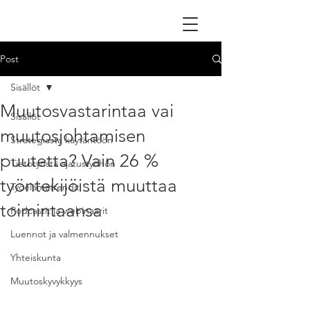
Post
Sisällöt
Muutosvastarintaa vai
Sisällöt
muutosjohtamisen
Strategiasta käytäntöön
puutetta? Vain 26 %
Tietotyöstä ajatustyöhön
työntekijöistä muuttaa
Työelämätrendit
toimintaansa
Podcastit ja webinaarit
Luennot ja valmennukset
Yhteiskunta
Muutoskyvykkyys