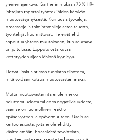
yleinen ajankuva. Gartnerin mukaan 73 % HR-
johtajista raportoi työntekijöiden kärsivän 
muutosväsymyksestä. Kun uusia työkaluja, 
prosesseja ja toimintamalleja sataa tauotta, 
työntekijät kuormittuvat. He eivät ehdi 
sopeutua yhteen muutokseen, kun seuraava 
on jo tulossa. Lopputulosta kuvaa 
ketteryyden sijaan lähinnä kyynisyys. 
Tietysti joskus arjessa tunnistaa tilanteita, 
mitä voidaan kutsua muutosvastarinnaksi. 
Mutta muutosvastarinta ei ole merkki 
haluttomuudesta tai edes negatiivisuudesta, 
vaan se on luonnollinen reaktio 
epäselvyyteen ja epävarmuuteen. Usein se 
kertoo asioista, joita ei ole ehditty 
käsittelemään. Epäselvistä tavoitteista, 
puutteellisista resursseista tai kysymyksistä, 