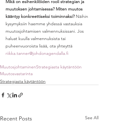
Mikä on esihenkilöiden rooli strategian ja 
muutoksen johtamisessa? Miten muutos 
kääntyy konkreettiseksi toiminnaksi? 
Näihin 
kysymyksiin haemme yhdessä vastauksia 
muutosjohtamisen valmennuksissani. Jos 
haluat kuulla valmennuksista tai 
puheenvuoroista lisää, ota yhteyttä
riikka.tanner@johdonagendalla.fi
Muutosjohtaminen
Strategiasta käytäntöön
Muutosvastarinta
Strategiasta käytäntöön
See All
Recent Posts