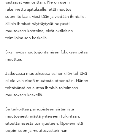
vastaavat vain osittain. Ne on usein 
rakennettu ajatukselle, että muutos 
suunnitellaan, viestitään ja viedään ihmisille. 
Silloin ihmiset näyttäytyvät helposti 
muutoksen kohteina, eivät aktiivisina 
toimijoina sen keskellä. 
Siksi myös muutosjohtamisen fokuksen pitää 
muuttua. 
Jatkuvassa muutoksessa esihenkilön tehtävä 
ei ole vain viedä muutosta eteenpäin. Hänen 
tehtävänsä on auttaa ihmisiä toimimaan 
muutoksen keskellä.
Se tarkoittaa painopisteen siirtämistä 
muutosviestinnästä yhteiseen tulkintaan, 
sitouttamisesta toimijuuteen, läpiviennistä 
oppimiseen ja muutosvastarinnan 