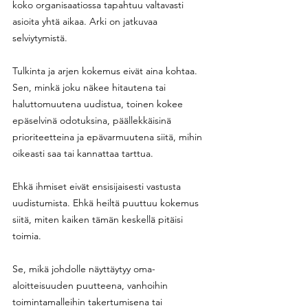
koko organisaatiossa tapahtuu valtavasti 
asioita yhtä aikaa. Arki on jatkuvaa 
selviytymistä. 
Tulkinta ja arjen kokemus eivät aina kohtaa. 
Sen, minkä joku näkee hitautena tai 
haluttomuutena uudistua, toinen kokee 
epäselvinä odotuksina, päällekkäisinä 
prioriteetteina ja epävarmuutena siitä, mihin 
oikeasti saa tai kannattaa tarttua. 
Ehkä ihmiset eivät ensisijaisesti vastusta 
uudistumista. Ehkä heiltä puuttuu kokemus 
siitä, miten kaiken tämän keskellä pitäisi 
toimia. 
Se, mikä johdolle näyttäytyy oma-
aloitteisuuden puutteena, vanhoihin 
toimintamalleihin takertumisena tai 