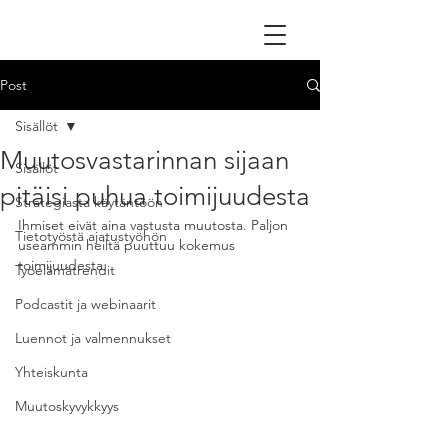
Post
Sisällöt
Muutosvastarinnan sijaan
Sisällöt
pitäisi puhua toimijuudesta
Strategiasta käytäntöön
Ihmiset eivät aina vastusta muutosta. Paljon 
Tietotyöstä ajatustyöhön
useammin heiltä puuttuu kokemus 
toimijuudesta.
Työelämätrendit
Podcastit ja webinaarit
Luennot ja valmennukset
Yhteiskunta
Muutoskyvykkyys