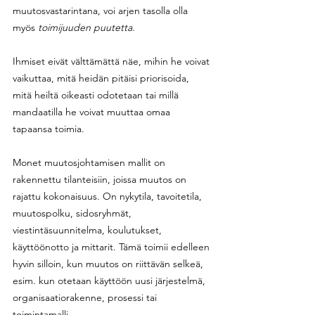
muutosvastarintana, voi arjen tasolla olla 
myös 
toimijuuden puutetta
. 
Ihmiset eivät välttämättä näe, mihin he voivat 
vaikuttaa, mitä heidän pitäisi priorisoida, 
mitä heiltä oikeasti odotetaan tai millä 
mandaatilla he voivat muuttaa omaa 
tapaansa toimia. 
Monet muutosjohtamisen mallit on 
rakennettu tilanteisiin, joissa muutos on 
rajattu kokonaisuus. On nykytila, tavoitetila, 
muutospolku, sidosryhmät, 
viestintäsuunnitelma, koulutukset, 
käyttöönotto ja mittarit. Tämä toimii edelleen 
hyvin silloin, kun muutos on riittävän selkeä, 
esim. kun otetaan käyttöön uusi järjestelmä, 
organisaatiorakenne, prosessi tai 
toimintamalli.