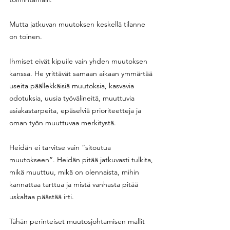
Mutta jatkuvan muutoksen keskellä tilanne 
on toinen.
Ihmiset eivät kipuile vain yhden muutoksen 
kanssa. He yrittävät samaan aikaan ymmärtää 
useita päällekkäisiä muutoksia, kasvavia 
odotuksia, uusia työvälineitä, muuttuvia 
asiakastarpeita, epäselviä prioriteetteja ja 
oman työn muuttuvaa merkitystä. 
Heidän ei tarvitse vain “sitoutua 
muutokseen”. Heidän pitää jatkuvasti tulkita, 
mikä muuttuu, mikä on olennaista, mihin 
kannattaa tarttua ja mistä vanhasta pitää 
uskaltaa päästää irti.
Tähän perinteiset muutosjohtamisen mallit 