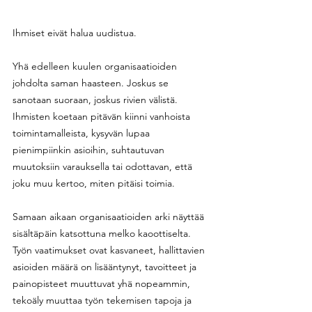
Ihmiset eivät halua uudistua.
Yhä edelleen kuulen organisaatioiden 
johdolta saman haasteen. Joskus se 
sanotaan suoraan, joskus rivien välistä. 
Ihmisten koetaan pitävän kiinni vanhoista 
toimintamalleista, kysyvän lupaa 
pienimpiinkin asioihin, suhtautuvan 
muutoksiin varauksella tai odottavan, että 
joku muu kertoo, miten pitäisi toimia. 
Samaan aikaan organisaatioiden arki näyttää 
sisältäpäin katsottuna melko kaoottiselta. 
Työn vaatimukset ovat kasvaneet, hallittavien 
asioiden määrä on lisääntynyt, tavoitteet ja 
painopisteet muuttuvat yhä nopeammin, 
tekoäly muuttaa työn tekemisen tapoja ja 