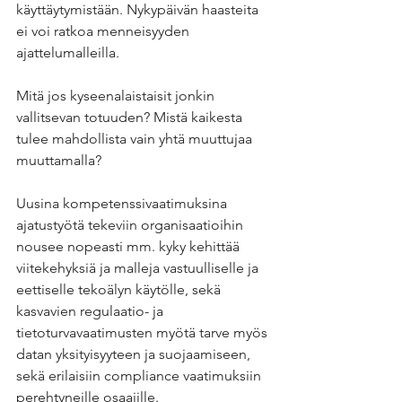
käyttäytymistään. Nykypäivän haasteita 
ei voi ratkoa menneisyyden 
ajattelumalleilla.
Mitä jos kyseenalaistaisit jonkin 
vallitsevan totuuden? Mistä kaikesta 
tulee mahdollista vain yhtä muuttujaa 
muuttamalla?
Uusina kompetenssivaatimuksina 
ajatustyötä tekeviin organisaatioihin 
nousee nopeasti mm. kyky kehittää 
viitekehyksiä ja malleja vastuulliselle ja 
eettiselle tekoälyn käytölle, sekä 
kasvavien regulaatio- ja 
tietoturvavaatimusten myötä tarve myös 
datan yksityisyyteen ja suojaamiseen, 
sekä erilaisiin compliance vaatimuksiin 
perehtyneille osaajille.