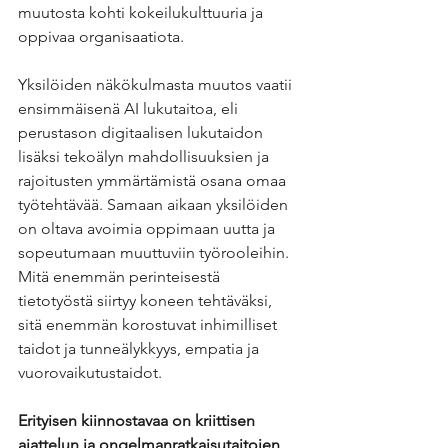
muutosta kohti kokeilukulttuuria ja 
oppivaa organisaatiota.
Yksilöiden näkökulmasta muutos vaatii 
ensimmäisenä AI lukutaitoa, eli 
perustason digitaalisen lukutaidon 
lisäksi tekoälyn mahdollisuuksien ja 
rajoitusten ymmärtämistä osana omaa 
työtehtävää. Samaan aikaan yksilöiden 
on oltava avoimia oppimaan uutta ja 
sopeutumaan muuttuviin työrooleihin. 
Mitä enemmän perinteisestä 
tietotyöstä siirtyy koneen tehtäväksi, 
sitä enemmän korostuvat inhimilliset 
taidot ja tunneälykkyys, empatia ja 
vuorovaikutustaidot.
Erityisen kiinnostavaa on kriittisen 
ajattelun ja ongelmanratkaisutaitojen 