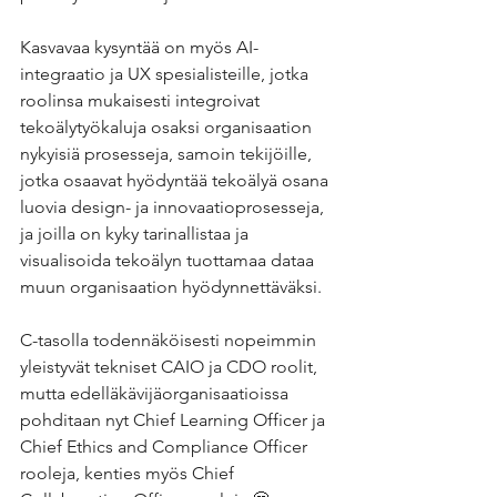
Kasvavaa kysyntää on myös AI-
integraatio ja UX spesialisteille, jotka 
roolinsa mukaisesti integroivat 
tekoälytyökaluja osaksi organisaation 
nykyisiä prosesseja, samoin tekijöille, 
jotka osaavat hyödyntää tekoälyä osana 
luovia design- ja innovaatioprosesseja, 
ja joilla on kyky tarinallistaa ja 
visualisoida tekoälyn tuottamaa dataa 
muun organisaation hyödynnettäväksi.
C-tasolla todennäköisesti nopeimmin 
yleistyvät tekniset CAIO ja CDO roolit, 
mutta edelläkävijäorganisaatioissa 
pohditaan nyt Chief Learning Officer ja 
Chief Ethics and Compliance Officer 
rooleja, kenties myös Chief 