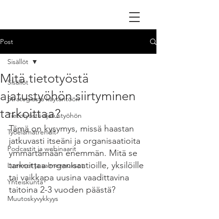
Post
Sisällöt
Mitä tietotyöstä
Sisällöt
ajatustyöhön siirtyminen
Strategiasta käytäntöön
tarkoittaa?
Tietotyöstä ajatustyöhön
Tämä on kysymys, missä haastan 
Työelämätrendit
jatkuvasti itseäni ja organisaatioita 
Podcastit ja webinaarit
ymmärtämään enemmän. Mitä se 
tarkoittaa organisaatioille, yksilöille 
Luennot ja valmennukset
tai vaikkapa uusina vaadittavina 
Yhteiskunta
taitoina 2-3 vuoden päästä?
Muutoskyvykkyys