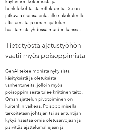
käytännön kokemusta ja 
henkilökohtaista reflektointia. Se on 
jatkuvaa itsensä erilaisille näkökulmille 
altistamista ja oman ajattelun 
haastamista yhdessä muiden kanssa.
Tietotyöstä ajatustyöhön 
vaatii myös poisoppimista
GenAI tekee monista nykyisistä 
käsityksistä ja oletuksista 
vanhentuneita, jolloin myös 
poisoppimisesta tulee kriittinen taito. 
Oman ajattelun pivotoiminen on 
kuitenkin vaikeaa. Poisoppimisella 
tarkoitetaan johtajan tai asiantuntijan 
kykyä haastaa omia oletusarvojaan ja 
päivittää ajattelumallejaan ja 