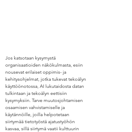
Jos katsotaan kysymystä 
organisaatioiden näkökulmasta, esiin 
nousevat erilaiset oppimis- ja 
kehitysohjelmat, jotka tukevat tekoälyn 
käyttöönotossa, AI lukutaidosta datan 
tulkintaan ja tekoälyn eettisiin 
kysymyksiin. Tarve muutosjohtamisen 
osaamisen vahvistamiselle ja 
käytännöille, joilla helpotetaan 
siirtymää tietotyöstä ajatustyöhön 
kasvaa, sillä siirtymä vaatii kulttuurin 