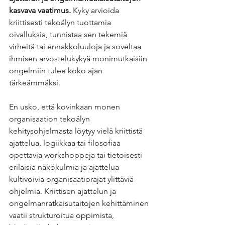
kasvava vaatimus. 
Kyky arvioida 
kriittisesti tekoälyn tuottamia 
oivalluksia, tunnistaa sen tekemiä 
virheitä tai ennakkoluuloja ja soveltaa 
ihmisen arvostelukykyä monimutkaisiin 
ongelmiin tulee koko ajan 
tärkeämmäksi.
En usko, että kovinkaan monen 
organisaation tekoälyn 
kehitysohjelmasta löytyy vielä kriittistä 
ajattelua, logiikkaa tai filosofiaa 
opettavia workshoppeja tai tietoisesti 
erilaisia näkökulmia ja ajattelua 
kultivoivia organisaatiorajat ylittäviä 
ohjelmia. Kriittisen ajattelun ja 
ongelmanratkaisutaitojen kehittäminen 
vaatii strukturoitua oppimista, 