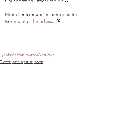
Collaboration Officer rooleja 🤔
Miten tämä muutos resonoi sinulle? 
Kommentoi 
Threadsissa
 👋
Työelämä
Työn murros
Ajatustyö
Tietotyöstä ajatustyöhön
See All
Recent Posts