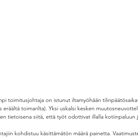
ampi toimitusjohtaja on istunut iltamyöhään tilinpäätösaika
s eräältä toimarilta). Yksi uskalsi kesken muutosneuvotte
n tietoisena siitä, että työt odottivat illalla kotiinpaluun 
johtajiin kohdistuu käsittämätön määrä painetta. Vaatimust