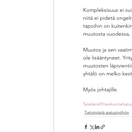
Kompleksisuus ei sui
niitä ei pidetä ongel
tapoihin on kuitenkin
muutosta vuodessa, 
Muutos ja sen vaatim
ole lisääntyneet. Yri
muutosten läpivientii
yhtälö on melko kes
Myös johtajille.
Työelämä
Yhteiskunta
Ajatu
Tietotyöstä ajatustyöhön