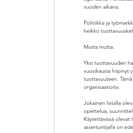
vuoden aikana.
Politiikka ja työmark
heikko tuottavuuskehi
Mutta mutta.
Yksi tuottavuuden haa
vuosikausia hiipinyt
tuottavuuteen. Tämä 
organisaatioita.
Jokainen listalla ole
opettelua, suunnittelu
Käytettävissä olevat r
asiantuntijalla on e