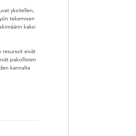
at yksitellen, 
 työn tekemisen 
skimäärin kaksi 
resurssit eivät 
vät pakollisten 
uden kannalta 