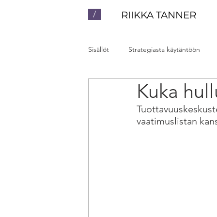
/
RIIKKA TANNER
Sisällöt
Strategiasta käytäntöön
Kuka hull
Luennot ja valmennukset
Yhte
Tuottavuuskeskuste
vaatimuslistan kan