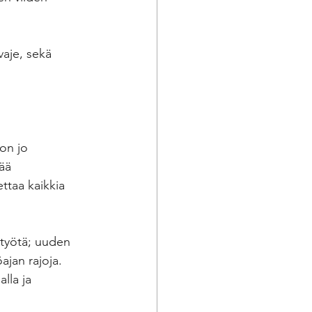
vaje, sekä 
on jo 
ää 
ttaa kaikkia 
atyötä; uuden 
ajan rajoja. 
lla ja 