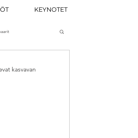
LÖT
KEYNOTET
aarit
evat kasvavan 