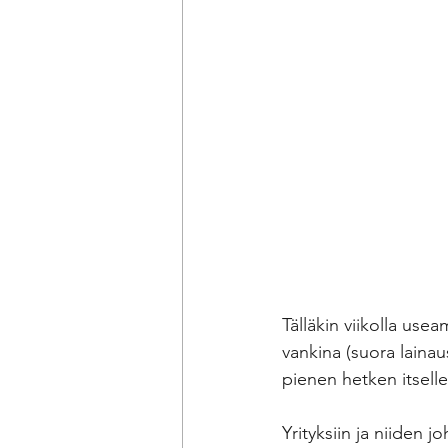
Tälläkin viikolla use
vankina (suora lainau
pienen hetken itsellee
Yrityksiin ja niiden 