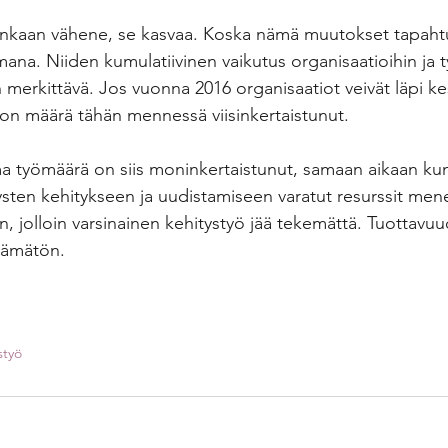
nkaan vähene, se kasvaa. Koska nämä muutokset tapahtuv
mana. Niiden kumulatiivinen vaikutus organisaatioihin ja
 merkittävä. Jos vuonna 2016 organisaatiot veivät läpi ke
on määrä tähän mennessä viisinkertaistunut.
a työmäärä on siis moninkertaistunut, samaan aikaan kun 
tysten kehitykseen ja uudistamiseen varatut resurssit mene
n, jolloin varsinainen kehitystyö jää tekemättä. Tuottavu
tämätön.
styö