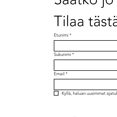
Tilaa täst
Työelämän murros: mitä
ongelmaa olemme
ratkaisemassa?
Etunimi
*
Sukunimi
*
Email
*
Kyllä, haluan uusimmat ajatu