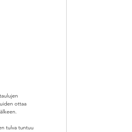
taulujen 
luiden ottaa 
jälkeen.
en tulva tuntuu 