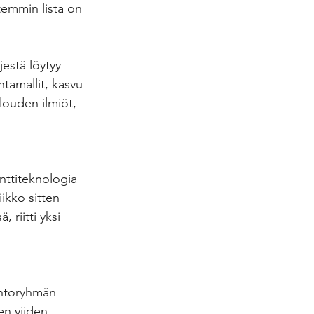
temmin lista on 
estä löytyy 
ntamallit, kasvu 
louden ilmiöt, 
nttiteknologia 
ikko sitten 
 riitti yksi 
ohtoryhmän 
en viiden 