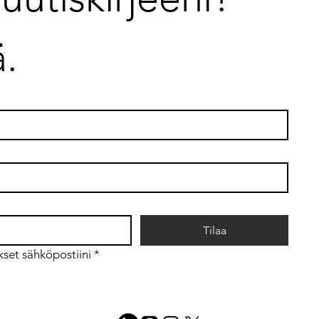
ä.
Tiet
Mitä tietotyöstä ajatustyöhön
siirtyminen tarkoittaa?
Tilaa
kset sähköpostiini
*