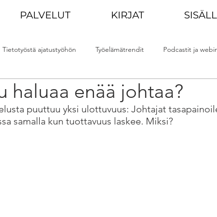
PALVELUT
KIRJAT
SISÄL
Tietotyöstä ajatustyöhön
Työelämätrendit
Podcastit ja webin
u haluaa enää johtaa?
iskunta
Muutoskyvykkyys
lusta puuttuu yksi ulottuvuus: Johtajat tasapainoil
ssa samalla kun tuottavuus laskee. Miksi?