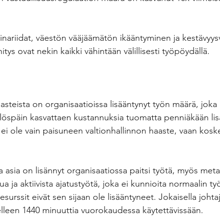
kinariidat, väestön vääjäämätön ikääntyminen ja kestävyys
tys ovat nekin kaikki vähintään välillisesti työpöydällä.
steista on organisaatioissa lisääntynyt työn määrä, joka 
 ylöspäin kasvattaen kustannuksia tuomatta penniäkään lis
ei ole vain paisuneen valtionhallinnon haaste, vaan koske
va asia on lisännyt organisaatiossa paitsi työtä, myös met
a ja aktiivista ajatustyötä, joka ei kunnioita normaalin työ
esurssit eivät sen sijaan ole lisääntyneet. Jokaisella johtaja
delleen 1440 minuuttia vuorokaudessa käytettävissään.