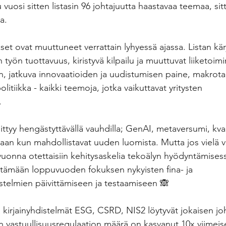
vuosi sitten listasin 96 johtajuutta haastavaa teemaa, sit
a.
t ovat muuttuneet verrattain lyhyessä ajassa. Listan kärj
työn tuottavuus, kiristyvä kilpailu ja muuttuvat liiketoimi
en, jatkuva innovaatioiden ja uudistumisen paine, makrota
olitiikka - kaikki teemoja, jotka vaikuttavat yritysten 
.
ttyy hengästyttävällä vauhdilla; GenAI, metaversumi, kva
aan kun mahdollistavat uuden luomista. Mutta jos vielä vi
 vuonna otettaisiin kehitysaskelia tekoälyn hyödyntämisessä,
irtämään loppuvuoden fokuksen nykyisten fina- ja 
stelmien päivittämiseen ja testaamiseen 🙈
ja kirjainyhdistelmät ESG, CSRD, NIS2 löytyvät jokaisen j
n vastuullisuusregulaation määrä on kasvanut 10x viimeis