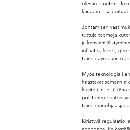
olevan loputon. Joku 
kasvanut lisää pituutt
Johtamisen vaatimukse
tuttuja teemoja kuten 
ja kansainvälistymin
inflaatio, korot, geop
toimintaympäristöön
Myös teknologia kehi
haastavat samaan aik
kuviteltiin, että tänä
poliittinen päätös si
toiminnanohjausjärje
Kiristyvä regulaatio 
agendalta. Pelkästää