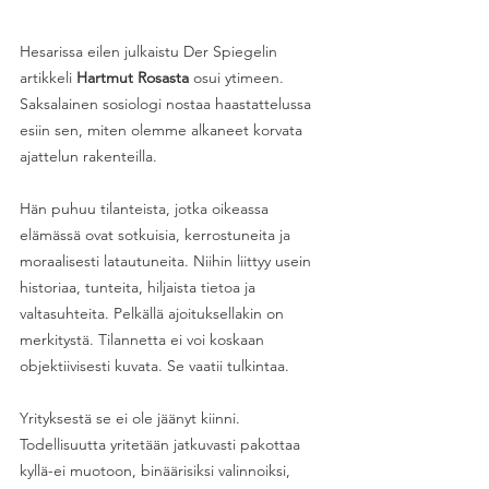
Hesarissa eilen julkaistu Der Spiegelin 
artikkeli 
Hartmut Rosasta
 osui ytimeen. 
Saksalainen sosiologi nostaa haastattelussa 
esiin sen, miten olemme alkaneet korvata 
ajattelun rakenteilla.
Hän puhuu tilanteista, jotka oikeassa 
elämässä ovat sotkuisia, kerrostuneita ja 
moraalisesti latautuneita. Niihin liittyy usein 
historiaa, tunteita, hiljaista tietoa ja 
valtasuhteita. Pelkällä ajoituksellakin on 
merkitystä. Tilannetta ei voi koskaan 
objektiivisesti kuvata. Se vaatii tulkintaa. 
Yrityksestä se ei ole jäänyt kiinni. 
Todellisuutta yritetään jatkuvasti pakottaa 
kyllä-ei muotoon, binäärisiksi valinnoiksi, 