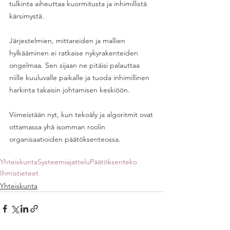
tulkinta aiheuttaa kuormitusta ja inhimillistä 
kärsimystä.
Järjestelmien, mittareiden ja mallien 
hylkääminen ei ratkaise nykyrakenteiden 
ongelmaa. Sen sijaan ne pitäisi palauttaa 
niille kuuluvalle paikalle ja tuoda inhimillinen 
harkinta takaisin johtamisen keskiöön. 
Viimeistään nyt, kun tekoäly ja algoritmit ovat 
ottamassa yhä isomman roolin 
organisaatioiden päätöksenteossa.
Yhteiskunta
Systeemiajattelu
Päätöksenteko
Ihmistieteet
Yhteiskunta