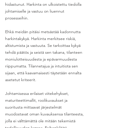
hidastunut. Harkinta on ulkoistettu tiedolla 
johtamiselle ja vastuu on liuennut 
prosesseihin.
Ehkä meidän pitäisi metsästää kadonnutta 
harkintakykyä. Harkinta merkitsee riskiä, 
altistumista ja vastuuta. Se tarkoittaa kykyä 
tehdä päätös ja seistä sen takana, tilanteen 
moniulotteisuudesta ja epävarmuudesta 
riippumatta. Tilannetajua ja intuitiota sen 
sijaan, että kaavamaisesti täytetään ennalta 
asetetut kriteerit.
Johtamisessa erilaiset viitekehykset, 
maturiteettimallit, roolikuvaukset ja 
suoritusta mittaavat järjestelmät 
muodostavat oman kuvauksensa tilanteesta, 
jolla ei välttämättä ole mitään tekemistä 
todellisuuden kanssa. Esihenkilöitä 