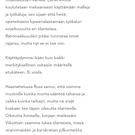
koulutetaan mekaanisesti käyttämään malleja 
ja työkaluja, sen sijaan että heitä 
opetettaisiin kyseenalaistamaan työkalun 
soveltuvuutta eri tilanteissa. 
Rationaalisuuden pitäisi tunnistaa omat 
rajansa, mutta nyt se ei tee niin. 
Käyttäydymme ikään kuin kaikki 
merkityksellinen voitaisiin määritellä 
etukäteen. Ei voida.
Haastattelussa Rosa sanoo, että voimme 
muotoilla kuinka monta sääntöä tahansa ja 
vaikka kuinka tarkasti, mutta ne eivät 
koskaan tee täysin oikeutta tilanteelle. 
Oikeutta ihmiselle, korjaan mielessäni. 
Viikoittain saamme lukea tilanteista, missä 
viranomaisten ja byrokratian pilkuntarkka 