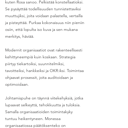
kuten Rosa sanoo. Pelkistää konstellaatioksi. 
Se pysäyttää todellisuuden tunnistettaviksi 
muuttujiksi, joita voidaan palastella, vertailla 
ja pisteyttää. Purkaa kokonaisuus niin pieniin 
osiin, että lopulta iso kuva ja sen mukana 
merkitys, häviää. 
Modernit organisaatiot ovat rakenteellisesti 
kehittyneempiä kuin koskaan. Strategia 
piirtyy tiekartoiksi, suunnitelmiksi, 
tavoitteiksi, hankkeiksi ja OKR:iksi. Toimintaa 
ohjaavat prosessit, joita auditoidaan ja 
optimoidaan. 
Johtamispuhe on täynnä viitekehyksiä, jotka 
lupaavat selkeyttä, tehokkuutta ja tuloksia. 
Samalla organisaatioiden toimintakyky 
tuntuu heikentyneen. Monessa 
organisaatiossa päätöksenteko on 