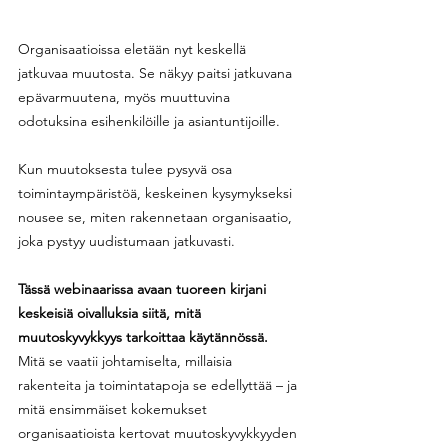
Organisaatioissa eletään nyt keskellä 
jatkuvaa muutosta. Se näkyy paitsi jatkuvana 
epävarmuutena, myös muuttuvina 
odotuksina esihenkilöille ja asiantuntijoille.
Kun muutoksesta tulee pysyvä osa 
toimintaympäristöä, keskeinen kysymykseksi 
nousee se, miten rakennetaan organisaatio, 
joka pystyy uudistumaan jatkuvasti.
Tässä webinaarissa avaan tuoreen kirjani 
keskeisiä oivalluksia siitä, mitä 
muutoskyvykkyys tarkoittaa käytännössä. 
Mitä se vaatii johtamiselta, millaisia 
rakenteita ja toimintatapoja se edellyttää – ja 
mitä ensimmäiset kokemukset 
organisaatioista kertovat muutoskyvykkyyden 