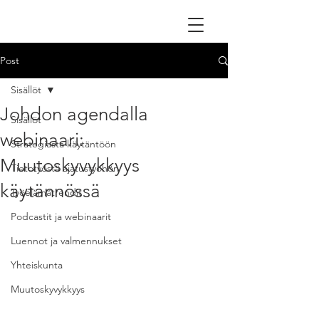
Post
Sisällöt
Johdon agendalla
Sisällöt
webinaari:
Strategiasta käytäntöön
Muutoskyvykkyys
Tietotyöstä ajatustyöhön
käytännössä
Työelämätrendit
Podcastit ja webinaarit
Luennot ja valmennukset
Yhteiskunta
Muutoskyvykkyys