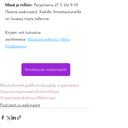
Missä ja milloin: 
Perjantaina
27.3. klo 9-10 
(Teams-webinaari). Kaikille ilmoittautuneille 
on luvassa myös tallenne.
Kirjaan voit tutustua 
osoitteessa: 
Muutoskyvykkyys | Alma 
Kirjakauppa
Ilmoittaudu webinaariin
Muutoskyvykkyys
Muutoskyvykäs organisaatio
Oppiva organisaatio
Esihenkilötyö
Organisaatiokulttuuri
Webinaari
Podcastit ja webinaarit